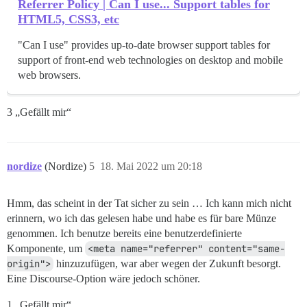
Referrer Policy | Can I use... Support tables for
HTML5, CSS3, etc
"Can I use" provides up-to-date browser support tables for
support of front-end web technologies on desktop and mobile
web browsers.
3 „Gefällt mir“
nordize
(Nordize)
5
18. Mai 2022 um 20:18
Hmm, das scheint in der Tat sicher zu sein … Ich kann mich nicht
erinnern, wo ich das gelesen habe und habe es für bare Münze
genommen. Ich benutze bereits eine benutzerdefinierte
Komponente, um
<meta name="referrer" content="same-
origin">
hinzuzufügen, war aber wegen der Zukunft besorgt.
Eine Discourse-Option wäre jedoch schöner.
1 „Gefällt mir“