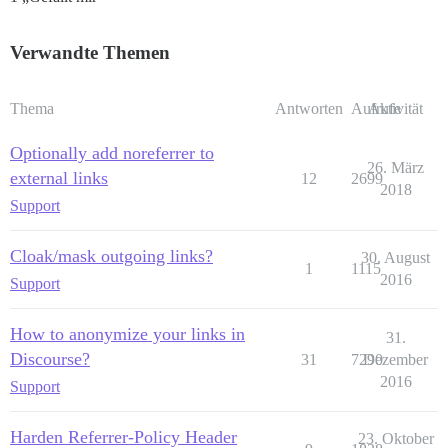
Verwandte Themen
Thema
Antworten
Aufrufe
Aktivität
Optionally add noreferrer to
26. März
external links
12
2699
2018
Support
Cloak/mask outgoing links?
30. August
1
1115
2016
Support
How to anonymize your links in
31.
Discourse?
31
7290
Dezember
2016
Support
Harden Referrer-Policy Header
23. Oktober