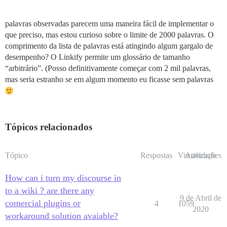
palavras observadas parecem uma maneira fácil de implementar o
que preciso, mas estou curioso sobre o limite de 2000 palavras. O
comprimento da lista de palavras está atingindo algum gargalo de
desempenho? O Linkify permite um glossário de tamanho
“arbitrário”. (Posso definitivamente começar com 2 mil palavras,
mas seria estranho se em algum momento eu ficasse sem palavras
Tópicos relacionados
Tópico
Respostas
Visualizações
Atividade
How can i turn my discourse in
to a wiki ? are there any
9 de Abril de
comercial plugins or
4
1059
2020
workaround solution avaiable?