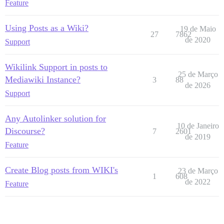
Feature
Using Posts as a Wiki?
19 de Maio
27
7862
de 2020
Support
Wikilink Support in posts to
25 de Março
Mediawiki Instance?
3
88
de 2026
Support
Any Autolinker solution for
10 de Janeiro
Discourse?
7
2601
de 2019
Feature
Create Blog posts from WIKI's
23 de Março
1
608
de 2022
Feature