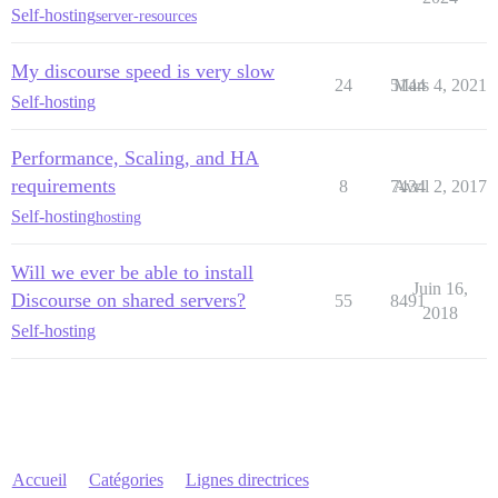
Self-hosting
server-resources
My discourse speed is very slow
24
5144
Mars 4, 2021
Self-hosting
Performance, Scaling, and HA
requirements
8
7434
Avril 2, 2017
Self-hosting
hosting
Will we ever be able to install
Juin 16,
Discourse on shared servers?
55
8491
2018
Self-hosting
Accueil
Catégories
Lignes directrices