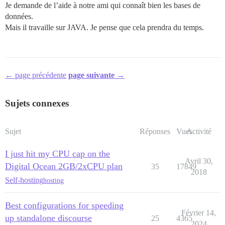
Je demande de l’aide à notre ami qui connaît bien les bases de
données.
Mais il travaille sur JAVA. Je pense que cela prendra du temps.
← page précédente
page suivante →
Sujets connexes
Sujet
Réponses
Vues
Activité
I just hit my CPU cap on the
Avril 30,
Digital Ocean 2GB/2xCPU plan
35
17849
2018
Self-hosting
hosting
Best configurations for speeding
Février 14,
up standalone discourse
25
4365
2024