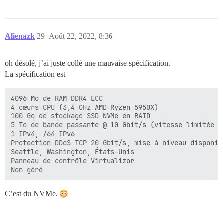
Alienazk
29
Août 22, 2022, 8:36
oh désolé, j’ai juste collé une mauvaise spécification.
La spécification est
4096 Mo de RAM DDR4 ECC

4 cœurs CPU (3,4 GHz AMD Ryzen 5950X)

100 Go de stockage SSD NVMe en RAID

5 To de bande passante @ 10 Gbit/s (vitesse limitée à
1 IPv4, /64 IPv6

Protection DDoS TCP 20 Gbit/s, mise à niveau disponibl
Seattle, Washington, États-Unis

Panneau de contrôle Virtualizor

C’est du NVMe.