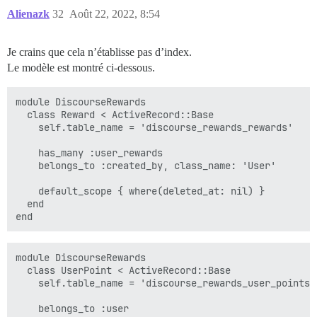
Alienazk
32
Août 22, 2022, 8:54
Je crains que cela n’établisse pas d’index.
Le modèle est montré ci-dessous.
module DiscourseRewards

  class Reward < ActiveRecord::Base

    self.table_name = 'discourse_rewards_rewards'

    has_many :user_rewards

    belongs_to :created_by, class_name: 'User'

    default_scope { where(deleted_at: nil) }

  end

module DiscourseRewards

  class UserPoint < ActiveRecord::Base

    self.table_name = 'discourse_rewards_user_points'

    belongs_to :user
