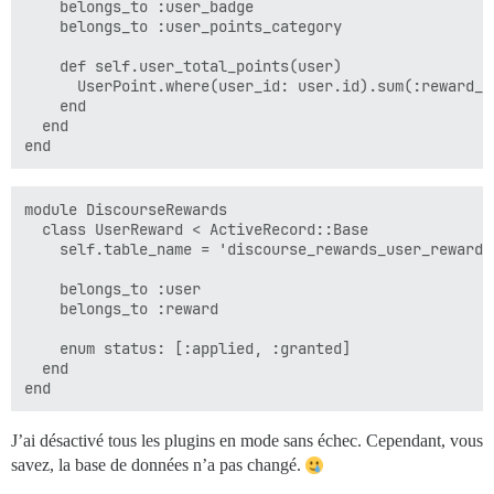
    belongs_to :user_badge

    belongs_to :user_points_category

    def self.user_total_points(user)

      UserPoint.where(user_id: user.id).sum(:reward_po
    end

  end

module DiscourseRewards

  class UserReward < ActiveRecord::Base

    self.table_name = 'discourse_rewards_user_rewards'
    belongs_to :user

    belongs_to :reward

    enum status: [:applied, :granted]

  end

J’ai désactivé tous les plugins en mode sans échec. Cependant, vous
savez, la base de données n’a pas changé.