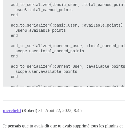
  add_to_serializer(:basic_user, :total_earned_points)
    user&.total_earned_points

  end

  add_to_serializer(:basic_user, :available_points) do
    user&.available_points

  end

  add_to_serializer(:current_user, :total_earned_point
    scope.user.total_earned_points

  end

  add_to_serializer(:current_user, :available_points) 
    scope.user.available_points

  end

  add_to_serializer(:current_user, :user_rewards) do

    scope.user.user_rewards

  end

  add_to_serializer(:current_user, :rewards) do

merefield
(Robert)
31
Août 22, 2022, 8:45
    scope.user.rewards

  end

Je pensais que tu avais dit que tu avais supprimé tous les plugins et