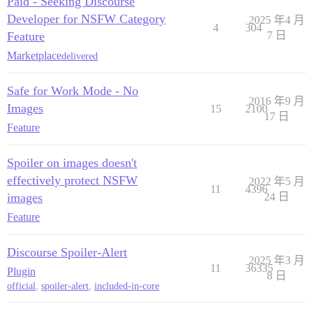
Paid - Seeking Discourse
Developer for NSFW Category
2025 年4 月
4
304
Feature
7 日
Marketplace
delivered
Safe for Work Mode - No
2016 年9 月
Images
15
2100
17 日
Feature
Spoiler on images doesn't
effectively protect NSFW
2022 年5 月
11
4396
images
24 日
Feature
Discourse Spoiler-Alert
2025 年3 月
11
36335
Plugin
8 日
official
,
spoiler-alert
,
included-in-core