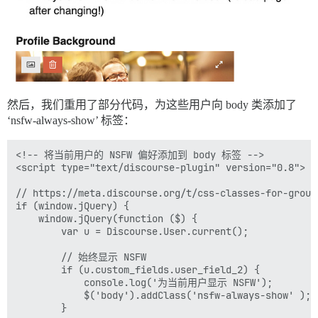
然后，我们重用了部分代码，为这些用户向 body 类添加了
‘nsfw-always-show’ 标签：
<!-- 将当前用户的 NSFW 偏好添加到 body 标签 -->

<script type="text/discourse-plugin" version="0.8">

// https://meta.discourse.org/t/css-classes-for-group
if (window.jQuery) {

    window.jQuery(function ($) {

        var u = Discourse.User.current();

        // 始终显示 NSFW

        if (u.custom_fields.user_field_2) {

            console.log('为当前用户显示 NSFW');

            $('body').addClass('nsfw-always-show' );

        }
