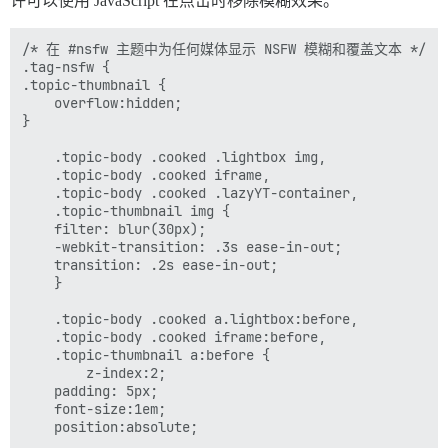
许可以使用 JavaScript 在点击时移除模糊效果。
/* 在 #nsfw 主题中为任何媒体显示 NSFW 模糊和覆盖文本 */

.tag-nsfw { 

.topic-thumbnail {

    overflow:hidden;

}

	.topic-body .cooked .lightbox img, 

	.topic-body .cooked iframe, 

	.topic-body .cooked .lazyYT-container, 

	.topic-thumbnail img {

    filter: blur(30px);	

    -webkit-transition: .3s ease-in-out;

    transition: .2s ease-in-out;

	}

	.topic-body .cooked a.lightbox:before, 

	.topic-body .cooked iframe:before,

	.topic-thumbnail a:before {

	    z-index:2;

    padding: 5px;

    font-size:1em;

    position:absolute;
