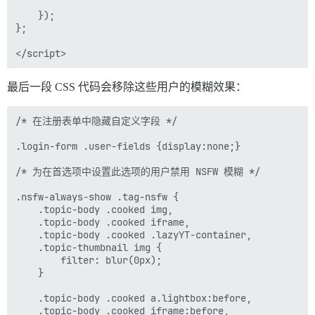
    });

};

最后一段 CSS 代码会移除这些用户的模糊效果：
/* 在注册表单中隐藏自定义字段 */

.login-form .user-fields {display:none;}

/* 为在首选项中设置此选项的用户禁用 NSFW 模糊 */

.nsfw-always-show .tag-nsfw {

	.topic-body .cooked img, 

	.topic-body .cooked iframe, 

	.topic-body .cooked .lazyYT-container, 

	.topic-thumbnail img {

        filter: blur(0px);	

	}

	.topic-body .cooked a.lightbox:before, 

	.topic-body .cooked iframe:before,
