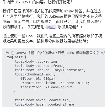
作场所（NSFW）的内容。让我们开始吧！
我们早已要求所有相关帖子必须添加
#nsfw
标签，并在过去
几个月里严格执行。我们的 AdSense 插件已配置为不在这些
页面上显示广告，因为那样会（而且已经）让我们陷入与谷
歌的麻烦中。（特别感谢
添加此功能！）
@neil
通过使用一些 CSS，我们为这些主题内的所有媒体添加了模
糊效果和覆盖文字。鼠标悬停时模糊效果会被移除：
/* 在 #nsfw 主题中的任何媒体上显示 NSFW 模糊和覆盖文字 */

.tag-nsfw { 

	.topic-body .cooked img, 

	.topic-body .cooked iframe, 

	.topic-body .cooked .lazyYT-container, 

	.topic-thumbnail img {

        filter: blur(10px);	

        -webkit-transition: .3s ease-in-out;

        transition: .2s ease-in-out;

	}

	.topic-body:hover .cooked img, 

	.topic-body:hover .cooked iframe,
