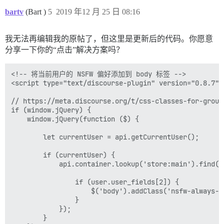
bartv
(Bart )
5
2019 年12 月 25 日 08:16
我无法再编辑我的原帖了，但这里是更新后的代码。你愿意
分享一下你的“点击”解决方案吗？
<!-- 将当前用户的 NSFW 偏好添加到 body 标签 -->

<script type="text/discourse-plugin" version="0.8.7">

// https://meta.discourse.org/t/css-classes-for-group
if (window.jQuery) {

    window.jQuery(function ($) {

        let currentUser = api.getCurrentUser();

        if (currentUser) {

            api.container.lookup('store:main').find('
                if (user.user_fields[2]) {

                    $('body').addClass('nsfw-always-sh
                }

            });

        }
