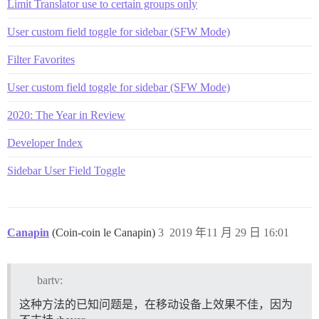
Limit Translator use to certain groups only
User custom field toggle for sidebar (SFW Mode)
Filter Favorites
User custom field toggle for sidebar (SFW Mode)
2020: The Year in Review
Developer Index
Sidebar User Field Toggle
Canapin
(Coin-coin le Canapin)
3
2019 年11 月 29 日 16:01
bartv:
这种方法的已知问题是，在移动设备上效果不佳，因为