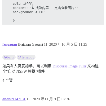
    color:#fff;

    content: '⚠️ 成熟内容 - 点击查看图片';

    background: #000;

	}

	.topic-body .cooked a.lightbox:before, 

	.topic-body .cooked iframe:before {

    top: 50%;

    left: 10px;

fzngagan
(Faizaan Gagan)
11
2020 年10 月 5 日 11:25
    right: 10px;

    text-align:center;

	}

@bartv
@Terrapop
	.topic-thumbnail a:before {

如果有人愿意接手，可以利用
Discourse Image Filter
来构建一
    top: 65px;

个“自动 NSFW 模糊”插件。
    left: 20px;

	}

4 个赞
}

/* 隐藏注册表单中的自定义字段 */

.login-form .user-fields {display:none;}

anon89147131
15
2020 年11 月 9 日 07:36
/* 为在偏好设置中禁用 NSFW 模糊的用户关闭模糊效果 */
