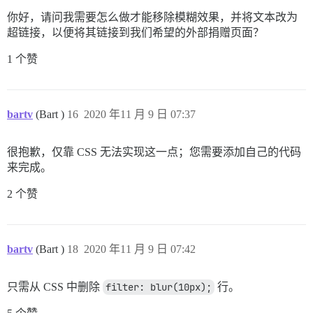
.nsfw-always-show .tag-nsfw {

你好，请问我需要怎么做才能移除模糊效果，并将文本改为
	.topic-body .cooked img, 

超链接，以便将其链接到我们希望的外部捐赠页面？
	.topic-body .cooked iframe, 

	.topic-body .cooked .lazyYT-container, 

1 个赞
	.topic-thumbnail img {

    filter: blur(0px);	

	}

	.topic-body .cooked a.lightbox:before, 

bartv
(Bart )
16
2020 年11 月 9 日 07:37
	.topic-body .cooked iframe:before,

	.topic-thumbnail a:before {

	    display:none;

很抱歉，仅靠 CSS 无法实现这一点；您需要添加自己的代码
	    content: none;

来完成。
	}

2 个赞
bartv
(Bart )
18
2020 年11 月 9 日 07:42
只需从 CSS 中删除
filter: blur(10px);
行。