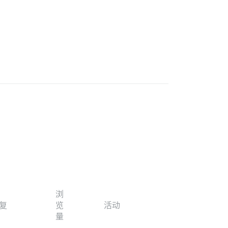
浏
复
览
活动
量