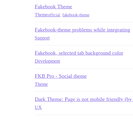
Fakebook Theme
Theme
official
,
fakebook-theme
Fakebook-theme problems while integrating
Support
Fakebook, selected tab background color
Development
FKB Pro - Social theme
Theme
Dark Theme: Page is not mobile friendly (b
UX