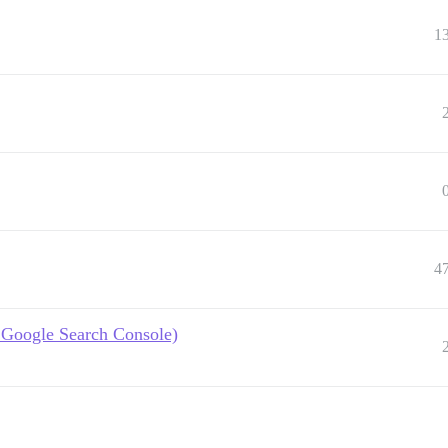
1
4
y Google Search Console)