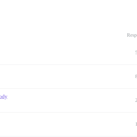
Resp
body