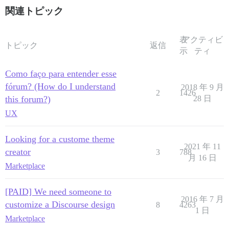
関連トピック
表
アクティビ
トピック
返信
示
ティ
Como faço para entender esse
fórum? (How do I understand
2018 年 9 月
2
1426
this forum?)
28 日
UX
Looking for a custome theme
2021 年 11
creator
3
788
月 16 日
Marketplace
[PAID] We need someone to
2016 年 7 月
customize a Discourse design
8
4263
1 日
Marketplace