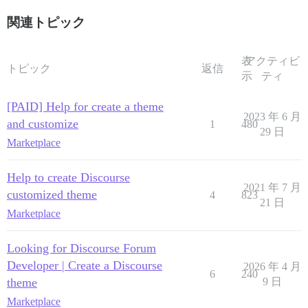
関連トピック
表
アクティビ
トピック
返信
示
ティ
[PAID] Help for create a theme
2023 年 6 月
and customize
1
480
29 日
Marketplace
Help to create Discourse
2021 年 7 月
customized theme
4
823
21 日
Marketplace
Looking for Discourse Forum
Developer | Create a Discourse
2026 年 4 月
6
240
theme
9 日
Marketplace