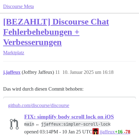
Discourse Meta
[BEZAHLT] Discourse Chat
Fehlerbehebungen +
Verbesserungen
Marktplatz
j.jaffeux
(Joffrey Jaffeux)
11
10. Januar 2025 um 16:18
Das wird durch diesen Commit behoben:
github.com/discourse/discourse
FIX: simplify body scroll lock on iOS
main
jjaffeux:simpler-scroll-lock
←
opened
03:14PM - 10 Jan 25 UTC
+16
-78
jjaffeux