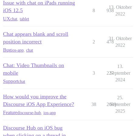
Issue with chat on iPads running
13. Oktober
iOS 12.5
8
938
2022
UX
chat
,
tablet
Chat appears blank and scroll
31. Oktober
position incorrect
2
478
2022
Bug
ios-app
,
chat
Chat: Video Thumbnails on
13.
mobile
3
227
September
2024
Support
chat
How would you improve the
25.
Discourse iOS App Experience?
38
2689
September
2025
Feature
discourse-hub
,
ios-app
Discourse Hub on iOS bug
when clicking on a thread in