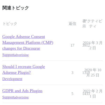
関連トピック
表
アクティビ
トピック
返信
示
ティ
Google Adsense Consent
Management Platform (CMP)
2024 年 3 月
17
3912
changes for Discourse
2 日
Support
advertising
Should I recreate Google
2020 年 10
Adsense Plugin?
3
1319
月 25 日
Development
GDPR and Ads Plugins
2022 年 2 月
5
1433
1 日
Support
advertising