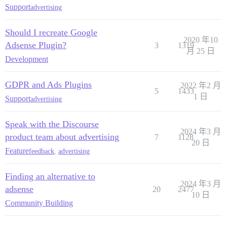
Support
advertising
Should I recreate Google
2020 年10
Adsense Plugin?
3
1319
月 25 日
Development
GDPR and Ads Plugins
2022 年2 月
5
1433
1 日
Support
advertising
Speak with the Discourse
2024 年3 月
product team about advertising
7
1128
20 日
Feature
feedback
,
advertising
Finding an alternative to
2024 年3 月
adsense
20
2477
10 日
Community Building