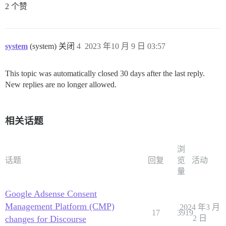
2 个赞
system
(system) 关闭
4
2023 年10 月 9 日 03:57
This topic was automatically closed 30 days after the last reply.
New replies are no longer allowed.
相关话题
浏
话题
回复
览
活动
量
Google Adsense Consent
Management Platform (CMP)
2024 年3 月
17
3919
changes for Discourse
2 日