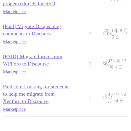
proper redirects for SEO
Marketplace
[Paid] Migrate Disqus blog
2020 年 8 月
comments to Discourse
3
1106
5 日
Marketplace
[PAID] Migrate forum from
2023 年 12
WPForo to Discourse
3
568
月 4 日
Marketplace
Paid Job: Looking for someone
to help me migrate from
2016 年 12
2
1552
Xenforo to Discourse
月 24 日
Marketplace