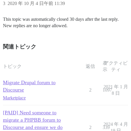
3
2020 年 10 月 4 日午前 11:39
This topic was automatically closed 30 days after the last reply.
New replies are no longer allowed.
関連トピック
表
アクティビ
トピック
返信
示
ティ
Migrate Drupal forum to
2021 年 1 月
Discourse
2
1097
8 日
Marketplace
[PAID] Need someone to
migrate a PHPBB forum to
2024 年 4 月
Discourse and ensure we do
2
339
19 日