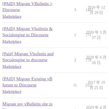
[PAID] Migrate VBulletin >
2016 年 12
Discourse
3
1482
月 29 日
Marketplace
[PAID] Migrate Vbulletin &
2020 年 3 月
Socialengine to Discourse
1
771
27 日
Marketplace
[Paid] Migrate Vbulletin and
2020 年 6 月
Socialengine to discourse
2
779
26 日
Marketplace
[PAID] Migrate Existing vB
2017 年 10
forum to Discourse
11
2111
月 25 日
Marketplace
Migrate my vBulletin site to
2019 年 4 月