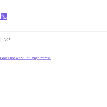
问题
 13:25
 does not work until page refresh