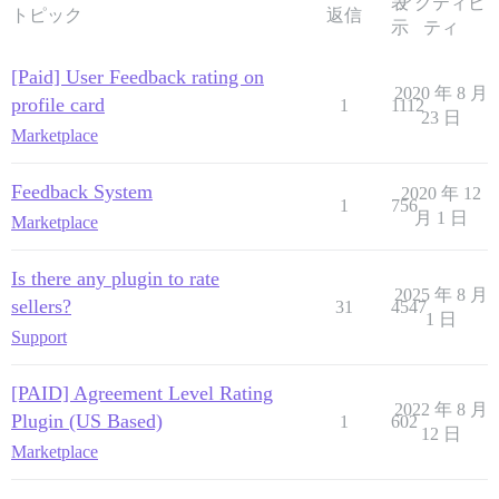
表
アクティビ
トピック
返信
示
ティ
[Paid] User Feedback rating on
2020 年 8 月
profile card
1
1112
23 日
Marketplace
Feedback System
2020 年 12
1
756
月 1 日
Marketplace
Is there any plugin to rate
2025 年 8 月
sellers?
31
4547
1 日
Support
[PAID] Agreement Level Rating
2022 年 8 月
Plugin (US Based)
1
602
12 日
Marketplace