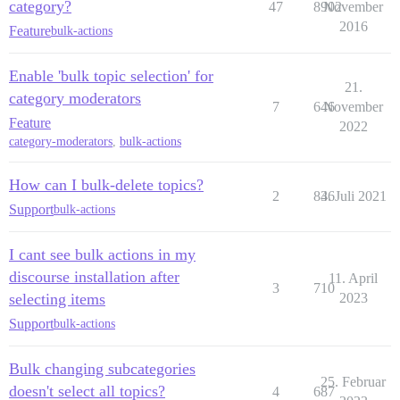
category?
47
8902
November
2016
Feature
bulk-actions
Enable 'bulk topic selection' for
21.
category moderators
7
646
November
Feature
2022
category-moderators
,
bulk-actions
How can I bulk-delete topics?
2
846
3. Juli 2021
Support
bulk-actions
I cant see bulk actions in my
discourse installation after
11. April
3
710
selecting items
2023
Support
bulk-actions
Bulk changing subcategories
25. Februar
doesn't select all topics?
4
687