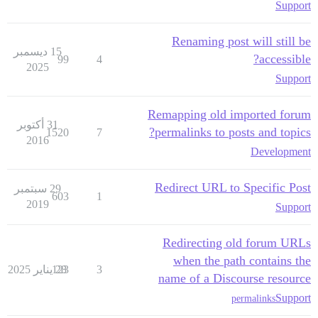
Support
Renaming post will still be
15 ديسمبر
accessible?
99
4
2025
Support
Remapping old imported forum
31 أكتوبر
permalinks to posts and topics?
1520
7
2016
Development
Redirect URL to Specific Post
29 سبتمبر
603
1
2019
Support
Redirecting old forum URLs
when the path contains the
3
28 يناير 2025
123
name of a Discourse resource
Support
permalinks