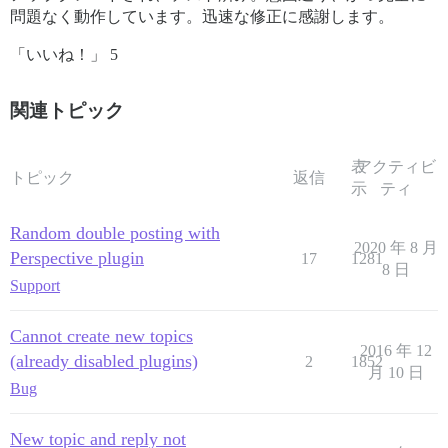
問題なく動作しています。迅速な修正に感謝します。
「いいね！」 5
関連トピック
表
アクティビ
トピック
返信
示
ティ
Random double posting with
2020 年 8 月
Perspective plugin
17
1281
8 日
Support
Cannot create new topics
2016 年 12
(already disabled plugins)
2
1852
月 10 日
Bug
New topic and reply not