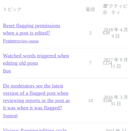
表
アクティビ
トピック
返信
示
ティ
Reset flagging permissions
2018 年 4 月
when a post is edited?
2
638
9 日
Feature
review-queue
Watched words triggered when
2017 年 9 月
editing old posts
7
1254
11 日
Bug
Do moderators see the latest
version of a flagged post when
2016 年 3 月
reviewing reports or the post as
14
3246
31 日
it was when it was flagged?
Support
Vicious flagging/editing cycle
2015 年 12