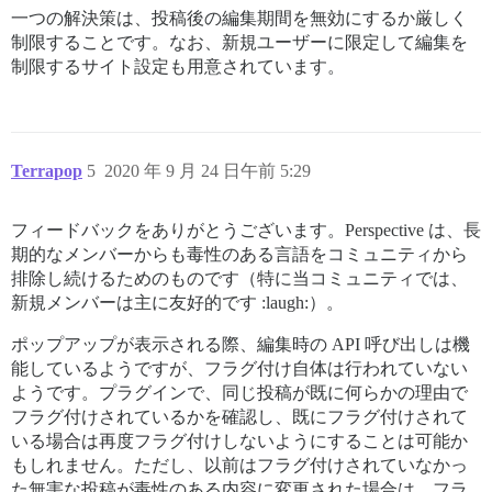
一つの解決策は、投稿後の編集期間を無効にするか厳しく
制限することです。なお、新規ユーザーに限定して編集を
制限するサイト設定も用意されています。
Terrapop
5
2020 年 9 月 24 日午前 5:29
フィードバックをありがとうございます。Perspective は、長
期的なメンバーからも毒性のある言語をコミュニティから
排除し続けるためのものです（特に当コミュニティでは、
新規メンバーは主に友好的です :laugh:）。
ポップアップが表示される際、編集時の API 呼び出しは機
能しているようですが、フラグ付け自体は行われていない
ようです。プラグインで、同じ投稿が既に何らかの理由で
フラグ付けされているかを確認し、既にフラグ付けされて
いる場合は再度フラグ付けしないようにすることは可能か
もしれません。ただし、以前はフラグ付けされていなかっ
た無害な投稿が毒性のある内容に変更された場合は、フラ