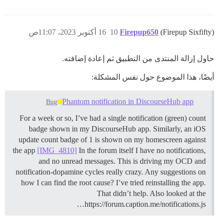
(Firepup Sixfifty)
Firepup650
10
16 أكتوبر 2023، 11:07ص
حاول إزالة المنتدى من التطبيق ثم إعادة إضافته.
أيضًا، هذا الموضوع حول نفس المشكلة:
Phantom notification in DiscourseHub app
Bug
For a week or so, I’ve had a single notification (green) count
badge shown in my DiscourseHub app. Similarly, an iOS
update count badge of 1 is shown on my homescreen against
the app
[IMG_4810]
In the forum itself I have no notifications,
and no unread messages. This is driving my OCD and
notification-dopamine cycles really crazy. Any suggestions on
how I can find the root cause? I’ve tried reinstalling the app.
That didn’t help. Also looked at the
https://forum.caption.me/notifications.js…