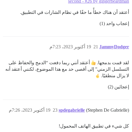
second - #26 by gingerbeardman
أعتقد أن هناك خطأً ما حقًا في نظام الشارات في التطبيق.
إعجاب واحد (1)
JammyDodger
21
19 أكتوبر 2023، 7:23م
لقد قمت بدمجها.
أعتقد أنني ربما دفعت “الدمج والحفاظ على
التسلسل الزمني” إلى أقصى حد مع هذا الموضوع، لكنني أعتقد أنه
لا يزال منطقيًا.
إعجابَين (2)
(Stephen De Gabrielle)
spdegabrielle
23
19 أكتوبر 2023، 7:26م
كل شيء في تطبيق الهاتف المحمول!