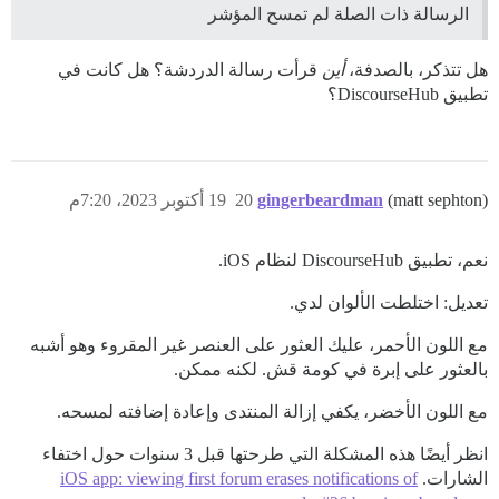
الرسالة ذات الصلة لم تمسح المؤشر
هل تتذكر، بالصدفة،
أين
قرأت رسالة الدردشة؟ هل كانت في
تطبيق DiscourseHub؟
(matt sephton)
gingerbeardman
20
19 أكتوبر 2023، 7:20م
نعم، تطبيق DiscourseHub لنظام iOS.
تعديل: اختلطت الألوان لدي.
مع اللون الأحمر، عليك العثور على العنصر غير المقروء وهو أشبه
بالعثور على إبرة في كومة قش. لكنه ممكن.
مع اللون الأخضر، يكفي إزالة المنتدى وإعادة إضافته لمسحه.
انظر أيضًا هذه المشكلة التي طرحتها قبل 3 سنوات حول اختفاء
الشارات.
iOS app: viewing first forum erases notifications of