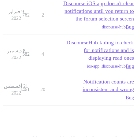
Discourse iOS app doesn't clear
notifications until you return to
9 فبراير
762
2
2022
the forum selection screen
Bug
discourse-hub
DiscourseHub failing to check
for notifications and is
8 ديسمبر
582
4
2022
displaying read ones
Bug
ios-app
,
discourse-hub
Notification counts are
21 أغسطس
inconsistent and wrong
1461
20
2022
Bug