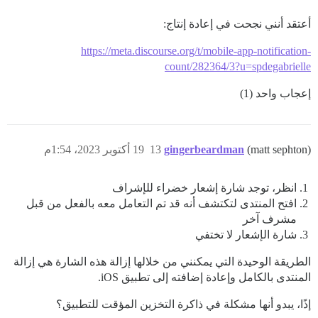
أعتقد أنني نجحت في إعادة إنتاج:
https://meta.discourse.org/t/mobile-app-notification-
count/282364/3?u=spdegabrielle
إعجاب واحد (1)
(matt sephton)
gingerbeardman
13
19 أكتوبر 2023، 1:54م
انظر، توجد شارة إشعار خضراء للإشراف
افتح المنتدى لتكتشف أنه قد تم التعامل معه بالفعل من قبل
مشرف آخر
شارة الإشعار لا تختفي
الطريقة الوحيدة التي يمكنني من خلالها إزالة هذه الشارة هي إزالة
المنتدى بالكامل وإعادة إضافته إلى تطبيق iOS.
إذًا، يبدو أنها مشكلة في ذاكرة التخزين المؤقت للتطبيق؟