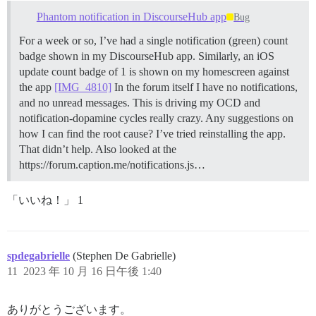
Phantom notification in DiscourseHub app
Bug
For a week or so, I’ve had a single notification (green) count
badge shown in my DiscourseHub app. Similarly, an iOS
update count badge of 1 is shown on my homescreen against
the app
[IMG_4810]
In the forum itself I have no notifications,
and no unread messages. This is driving my OCD and
notification-dopamine cycles really crazy. Any suggestions on
how I can find the root cause? I’ve tried reinstalling the app.
That didn’t help. Also looked at the
https://forum.caption.me/notifications.js…
「いいね！」 1
spdegabrielle
(Stephen De Gabrielle)
11
2023 年 10 月 16 日午後 1:40
ありがとうございます。