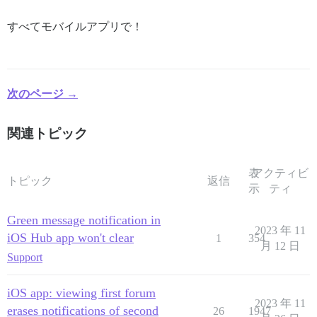
すべてモバイルアプリで！
次のページ →
関連トピック
表
アクティビ
トピック
返信
示
ティ
Green message notification in
2023 年 11
iOS Hub app won't clear
1
354
月 12 日
Support
iOS app: viewing first forum
2023 年 11
erases notifications of second
26
1947