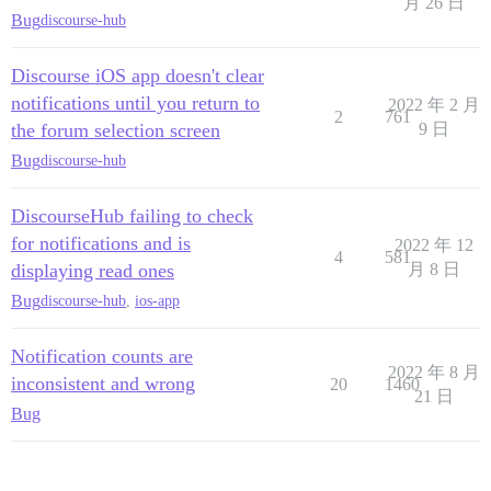
月 26 日
Bug
discourse-hub
Discourse iOS app doesn't clear
notifications until you return to
2022 年 2 月
2
761
the forum selection screen
9 日
Bug
discourse-hub
DiscourseHub failing to check
for notifications and is
2022 年 12
4
581
displaying read ones
月 8 日
Bug
discourse-hub
,
ios-app
Notification counts are
2022 年 8 月
inconsistent and wrong
20
1460
21 日
Bug