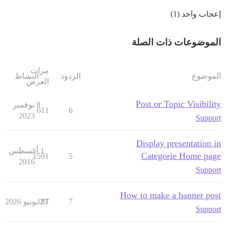
إعجاب واحد (1)
الموضوعات ذات الصلة
مرات
الموضوع
الردود
النشاط
العرض
Post or Topic Visibility
8 نوفمبر
611
6
2023
Support
Display presentation in
1 أغسطس
Categorie Home page
1591
5
2016
Support
How to make a banner post
7
23 يونيو 2026
187
Support