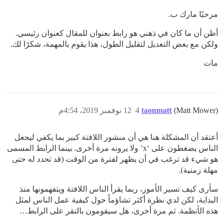
مرحبًا مارك ب.
أظن أن ما كان في ذهني هو رابط بعنوان للمقال كعنوان رئيسي.
ولكن مع بعض التعديل لتقليل الطول، هذا يقوم بالمهمة، شكرًا لك.
مات
(Matt Mower)
taonmatt
4
12 نوفمبر 2019، 4:54م
أعتقد أن المشكلة هنا هي أن منشور اللافتة كبير بما يكفي ليجعل
الناس يضغطون على ‘x’ ولا يرونه مرة أخرى. بينما الرابط المسمى
هو شيء قد ترغب في أن يظهر لفترة من الوقت (قد تحدد له حتى
مهلة زمنية).
سأرى كيف تسير الأمور، ربما يقرأ الناس اللافتة ويتفهمونها منذ
البداية، لكن لدي نظرة أكثر تشاؤماً حول كيفية عمل الناس لمثل
هذه الأنظمة. ثم مرة أخرى، هل سيقومون بالنقر على الرابط…