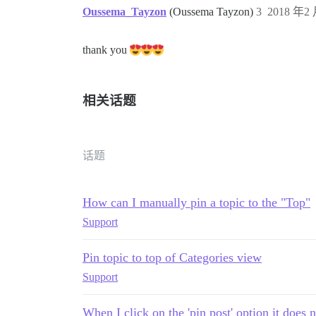
Oussema_Tayzon
(Oussema Tayzon)
3
2018 年2 
thank you
相关话题
话题
How can I manually pin a topic to the "Top"
Support
Pin topic to top of Categories view
Support
When I click on the 'pin post' option it does n