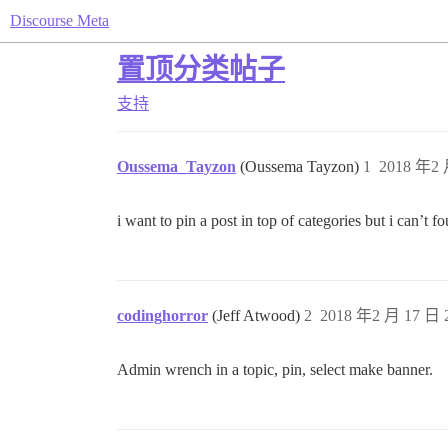
Discourse Meta
置顶分类帖子
支持
Oussema_Tayzon
(Oussema Tayzon)
1
2018 年2 
i want to pin a post in top of categories but i can’t fo
codinghorror
(Jeff Atwood)
2
2018 年2 月 17 日 2
Admin wrench in a topic, pin, select make banner.