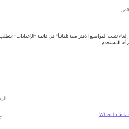
 و"إلغاء تثبيت المواضيع الافتراضية تلقائياً" في قائمة “الإعدادات” (يت
رأها المستخدم.
الرد
When I click o
7