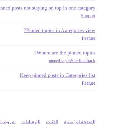
inned posts not staying on top in one category
Support
Pinned topics in /categories view?
Feature
Where are the pinned topics?
Site feedback
pinned-topics
Keep pinned posts in Categories list
Feature
الصفحة الرئيسية
الفئات
الإرشادات
شروط ال