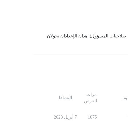
طلب صلاحيات المسؤول). هذان الإعدادان يحولان
مرات
ود
النشاط
العرض
1075
7 أبريل 2023