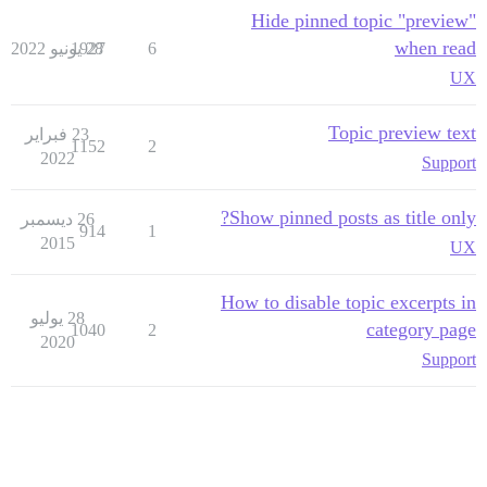
Hide pinned topic "preview"
when read
6
28 يونيو 2022
1927
UX
Topic preview text
23 فبراير
1152
2
2022
Support
Show pinned posts as title only?
26 ديسمبر
914
1
2015
UX
How to disable topic excerpts in
28 يوليو
category page
1040
2
2020
Support