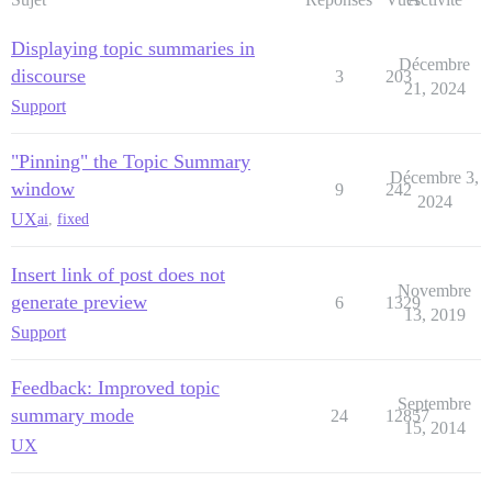
Displaying topic summaries in
Décembre
discourse
3
203
21, 2024
Support
"Pinning" the Topic Summary
Décembre 3,
window
9
242
2024
UX
ai
,
fixed
Insert link of post does not
Novembre
generate preview
6
1329
13, 2019
Support
Feedback: Improved topic
Septembre
summary mode
24
12857
15, 2014
UX