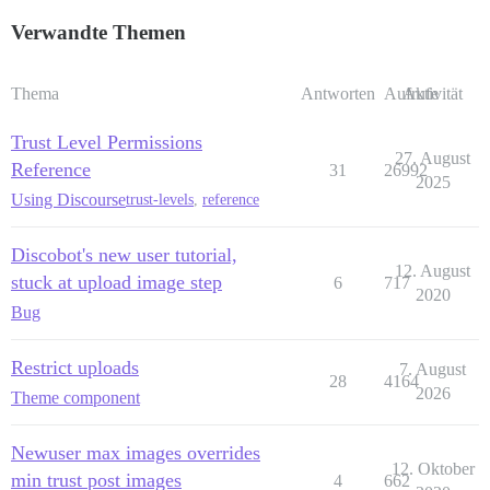
Verwandte Themen
Thema
Antworten
Aufrufe
Aktivität
Trust Level Permissions
27. August
Reference
31
26992
2025
Using Discourse
trust-levels
,
reference
Discobot's new user tutorial,
12. August
stuck at upload image step
6
717
2020
Bug
Restrict uploads
7. August
28
4164
2026
Theme component
Newuser max images overrides
12. Oktober
min trust post images
4
662