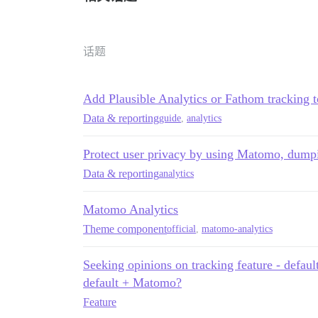
话题
Add Plausible Analytics or Fathom tracking 
Data & reporting
guide
,
analytics
Protect user privacy by using Matomo, dump
Data & reporting
analytics
Matomo Analytics
Theme component
official
,
matomo-analytics
Seeking opinions on tracking feature - defaul
default + Matomo?
Feature