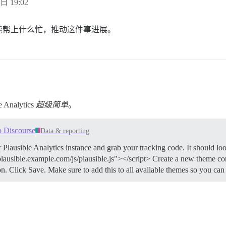
日 19:02
能帮上什么忙，推动这件事进展。
Analytics
超级简单
。
o Discourse
Data & reporting
Plausible Analytics instance and grab your tracking code. It should loo
ausible.example.com/js/plausible.js"></script> Create a new theme
n. Click Save. Make sure to add this to all available themes so you can 