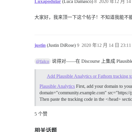
Luxapodular
(Luca Damasco)
8
2020 年12 月 14 
大家好，我来顶一下这个帖子！不知道我能不
justin
(Justin DiRose)
9
2020 年12 月 14 日 23:11
说得对——在 Discourse 上集成 Plausible 
@falco
Add Plausible Analytics or Fathom tracking t
Plausible Analytics
First, add your domain to your 
domain="community.example.com" src="https://pl
Then paste the tracking code in the </head> sectio
5 个赞
相关话题