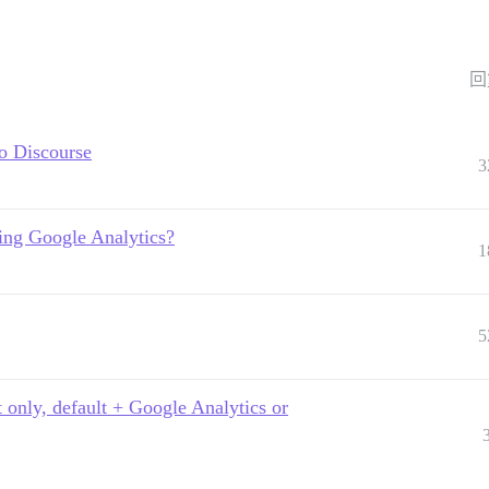
回
to Discourse
3
ing Google Analytics?
1
5
t only, default + Google Analytics or