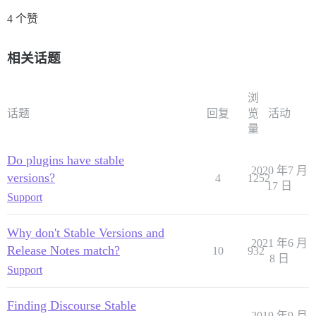
4 个赞
相关话题
浏
话题
回复
览
活动
量
Do plugins have stable
2020 年7 月
versions?
4
1252
17 日
Support
Why don't Stable Versions and
2021 年6 月
Release Notes match?
10
932
8 日
Support
Finding Discourse Stable
2019 年9 月