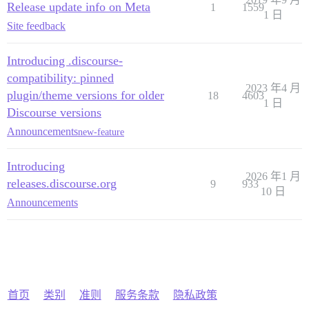
Release update info on Meta
1
1559
1 日
Site feedback
Introducing .discourse-
compatibility: pinned
2023 年4 月
plugin/theme versions for older
18
4603
1 日
Discourse versions
Announcements
new-feature
Introducing
2026 年1 月
releases.discourse.org
9
933
10 日
Announcements
首页
类别
准则
服务条款
隐私政策