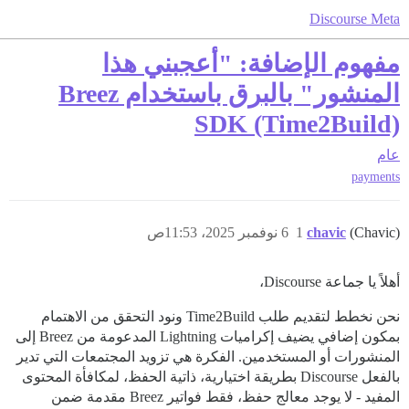
Discourse Meta
مفهوم الإضافة: "أعجبني هذا
المنشور" بالبرق باستخدام Breez
SDK (Time2Build)
عام
payments
(Chavic)
chavic
1
6 نوفمبر 2025، 11:53ص
أهلاً يا جماعة Discourse،
نحن نخطط لتقديم طلب Time2Build ونود التحقق من الاهتمام
بمكون إضافي يضيف إكراميات Lightning المدعومة من Breez إلى
المنشورات أو المستخدمين. الفكرة هي تزويد المجتمعات التي تدير
بالفعل Discourse بطريقة اختيارية، ذاتية الحفظ، لمكافأة المحتوى
المفيد - لا يوجد معالج حفظ، فقط فواتير Breez مقدمة ضمن