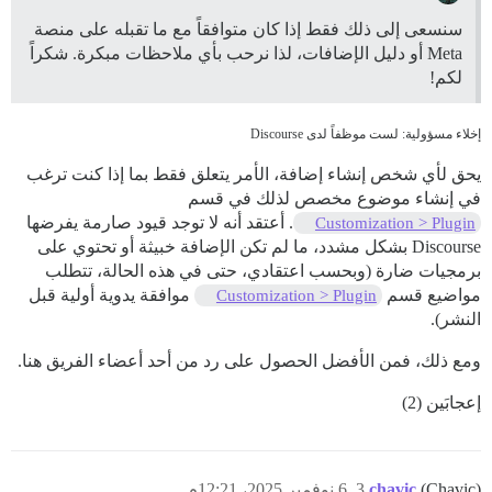
سنسعى إلى ذلك فقط إذا كان متوافقاً مع ما تقبله على منصة
Meta أو دليل الإضافات، لذا نرحب بأي ملاحظات مبكرة. شكراً
لكم!
إخلاء مسؤولية: لست موظفاً لدى Discourse
يحق لأي شخص إنشاء إضافة، الأمر يتعلق فقط بما إذا كنت ترغب
في إنشاء موضوع مخصص لذلك في قسم
. أعتقد أنه لا توجد قيود صارمة يفرضها
Customization > Plugin
Discourse بشكل مشدد، ما لم تكن الإضافة خبيثة أو تحتوي على
برمجيات ضارة (وبحسب اعتقادي، حتى في هذه الحالة، تتطلب
مواضيع قسم
موافقة يدوية أولية قبل
Customization > Plugin
النشر).
ومع ذلك، فمن الأفضل الحصول على رد من أحد أعضاء الفريق هنا.
إعجابَين (2)
(Chavic)
chavic
3
6 نوفمبر 2025، 12:21م