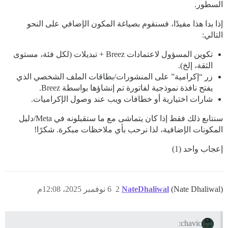
السطور.
إذا بدا هذا مفيدًا، فسنقوم بصياغة المكون الإضافي على النحو
التالي:
تكوين المسؤول لاعتمادات Breez + تبديلات (لكل فئة، مستوى
الثقة، إلخ).
زر “إكرامية” على المنشورات/بطاقات الملف الشخصي الذي
يفتح نافذة نموذجية لفاتورة تم إنشاؤها بواسطة Breez.
شارات اختيارية أو خطافات ويب عند وصول الإكراميات.
سنتابع ذلك فقط إذا كان يتماشى مع ما ستقبلونه في Meta/دليل
المكونات الإضافية، لذا نرحب بأي ملاحظات مبكرة. شكرًا!
إعجاب واحد (1)
(Nate Dhaliwal)
NateDhaliwal
2
6 نوفمبر 2025، 12:08م
chavic: