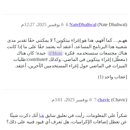
(Nate Dhaliwal)
NateDhaliwal
6
6 نوفمبر 2025، 12:27م
ههـم… كما أفهم، هذا هو إغراء بيتكوين؟ لا يمكنني حقًا تقدير مدى
شعبية هذا البرنامج المساعد، أعتقد أنه يعتمد حقًا على ما إذا كانت
هناك مجتمعات ستستخدمه. فكرة
جيدة؛ كان هناك
@Moin
(معطّل) إغراء بيتكوين في الماضي، وكذلك
#contribute:طلبات
الميزات في الماضي حول إغراء المستخدمين الآخرين، أعتقد.
إعجاب واحد (1)
(Chavic)
chavic
7
6 نوفمبر 2025، 3:01م
شكراً على المعلومات. رأيت في تعليق سابق
هنا
أنك ذكرت شيئًا
عن تعطل إضافات الإكراميات، هل تعرف أي قيود فنية على ذلك؟