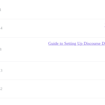
1
14
(outdated) Guide to Setting Up Disc
8
13
42