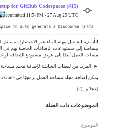
setup for GitHub Codespaces (#15)
committed
11:54PM - 27 Aug 25 UTC
space to auto generate a Discourse insta
للأسف، لتشغيل مهام البناء عبر الاختصارات، ينتقل 
ببساطة إلى مستودعات الإضافات الخاصة بهم في ال
مساحة العمل أيضًا إلى عرض مستودع الإضافة لواجهة Git للتحكم في المصدر في ode
المزيد من لقطات الشاشة لإضافة مجلد مساحة
يمكن إضافة مجلد مساحة العمل برمجيًا في vscode، لكنني لم أختبر ذلك.
إعجابَين (2)
الموضوعات ذات الصلة
الموضوع