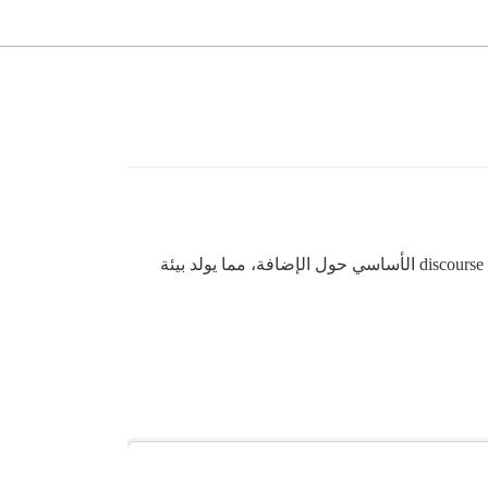
لقد قمت مؤخرًا بإنشاء تكوين devcontainer لـ GitHub Codespaces لإضافات discourse والذي يقوم تلقائيًا باستنساخ مستودع discourse الأساسي حول الإضافة، مما يولد بيئة