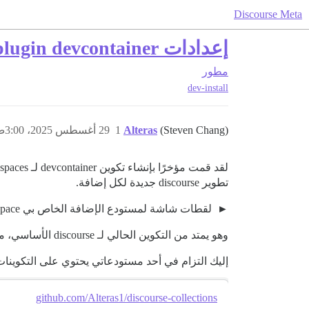
Discourse Meta
إعدادات plugin devcontainer لـ GitHub Codespaces
مطور
dev-install
(Steven Chang)
Alteras
1
29 أغسطس 2025، 3:00ص
تطوير discourse جديدة لكل إضافة.
لقطات شاشة لمستودع الإضافة الخاص بي codespace يقوم باستنساخ discourse/discourse تلقائيًا
وهو يمتد من التكوين الحالي لـ discourse الأساسي، مع الحفاظ على الإعداد الآلي واختصارات المهام لبدء بناء جديد.
إليك التزام في أحد مستودعاتي يحتوي على التكوينات
github.com/Alteras1/discourse-collections