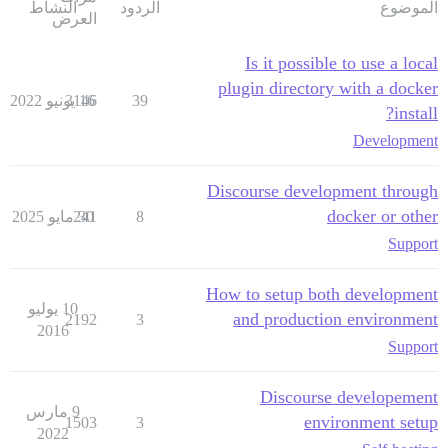
الموضوع
الردود
النشاط
العرض
Is it possible to use a local
plugin directory with a docker
39
16 يونيو 2022
3146
install?
Development
Discourse development through
docker or other
8
30 مايو 2025
241
Support
How to setup both development
10 يوليو
and production environment
2192
3
2016
Support
Discourse developement
9 مارس
environment setup
1503
3
2022