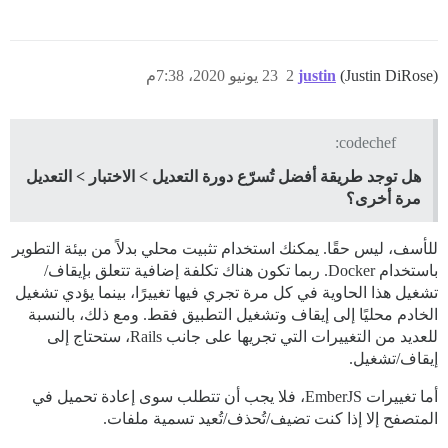
(Justin DiRose)
justin
2
23 يونيو 2020، 7:38م
codechef:
هل توجد طريقة أفضل تُسرّع دورة التعديل > الاختبار > التعديل
مرة أخرى؟
للأسف، ليس حقًا. يمكنك استخدام تثبيت محلي بدلاً من بيئة التطوير
باستخدام Docker. ربما تكون هناك تكلفة إضافية تتعلق بإيقاف/
تشغيل هذا الحاوية في كل مرة تجري فيها تغييرًا، بينما يؤدي تشغيل
الخادم محليًا إلى إيقاف وتشغيل التطبيق فقط. ومع ذلك، بالنسبة
للعديد من التغييرات التي تجريها على جانب Rails، ستحتاج إلى
إيقاف/تشغيل.
أما تغييرات EmberJS، فلا يجب أن تتطلب سوى إعادة تحميل في
المتصفح إلا إذا كنت تضيف/تُحذف/تُعيد تسمية ملفات.