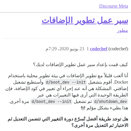
Discourse Meta
سير عمل تطوير الإضافات
مطور
(codechef)
codechef
1
23 يونيو 2020، 7:29م
كيف قمت بإعداد سير عمل تطوير الإضافات لديك؟
أنا ألعب قليلاً مع تطوير الإضافات في بيئة تطوير محلية باستخدام
Docker. أقوم بتشغيل
d/boot_dev --init
وأستطيع تشغيل
إضافتي. المشكلة هي أنه عند إجراء أي تغيير في كود الإضافة، فإن
الطريقة الوحيدة التي أرى فيها التغييرات هي عبر
d/shutdown_dev
ثم تشغيل
d/boot_dev --init
مرة أخرى.
هذا بطيء بشكل مؤلم
هل توجد طريقة أفضل تُسرّع دورة التغيير التي تتضمن التعديل ثم
الاختبار ثم التعديل مرة أخرى؟