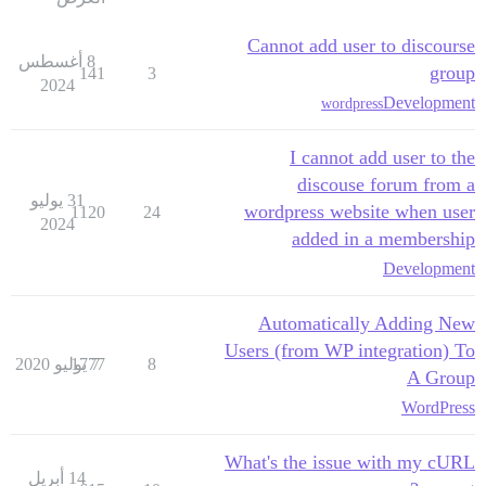
Cannot add user to discourse
8 أغسطس
group
141
3
2024
Development
wordpress
I cannot add user to the
discouse forum from a
31 يوليو
wordpress website when user
1120
24
2024
added in a membership
Development
Automatically Adding New
Users (from WP integration) To
8
7 يوليو 2020
1777
A Group
WordPress
What's the issue with my cURL
14 أبريل