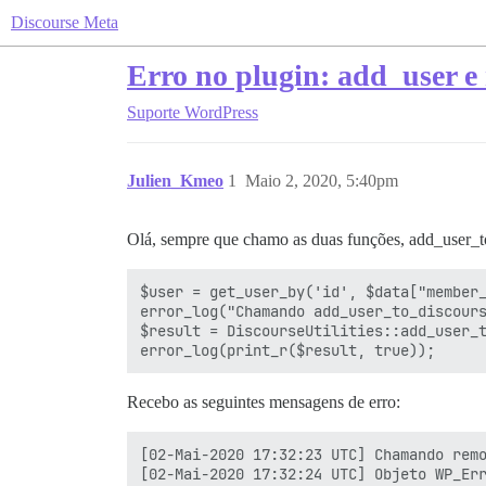
Discourse Meta
Erro no plugin: add_user e
Suporte
WordPress
Julien_Kmeo
1
Maio 2, 2020, 5:40pm
Olá, sempre que chamo as duas funções, add_user_
$user = get_user_by('id', $data["member_
error_log("Chamando add_user_to_discours
$result = DiscourseUtilities::add_user_t
Recebo as seguintes mensagens de erro:
[02-Mai-2020 17:32:23 UTC] Chamando remo
[02-Mai-2020 17:32:24 UTC] Objeto WP_Err