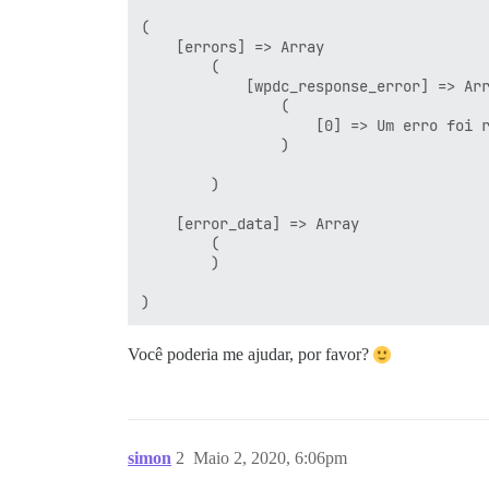
(

    [errors] => Array

        (

            [wpdc_response_error] => Arr
                (

                    [0] => Um erro foi r
                )

        )

    [error_data] => Array

        (

        )

Você poderia me ajudar, por favor?
simon
2
Maio 2, 2020, 6:06pm