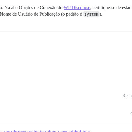
ação. Na aba Opções de Conexão do
WP Discourse
, certifique-se de es
o Nome de Usuário de Publicação (o padrão é
system
).
Resp
 a wordpress website when user added in a