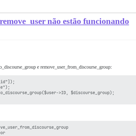
 remove_user não estão funcionando
to_discourse_group e remove_user_from_discourse_group:
id"]);

e");

o_discourse_group($user->ID, $discourse_group);

ve_user_from_discourse_group

or
