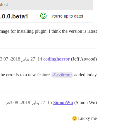
mage for installing plugin. I think the version is latest.
(Jeff Atwood)
codinghorror
14
27 يناير 2018، 3:07ص
the error is to a new feature
added today.
@eviltrout
(Simon Wu)
SimonWu
15
27 يناير 2018، 3:08ص
Lucky me