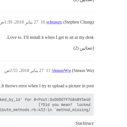
(Stephen Chung)
schungx
10
27 يناير 2018، 1:39ص
Love to. I’ll install it when I get to sit at my desk.
إعجابَين (2)
(Simon Wu)
SimonWu
11
27 يناير 2018، 2:55ص
It throws error when I try to upload a picture in post.
/var/www/discourse/vendor/bundle/ruby/2.4.0/gems/activemodel-5.1.4/lib/active_model/attribute_methods.rb:432:in `method_missing'

Stacktrace