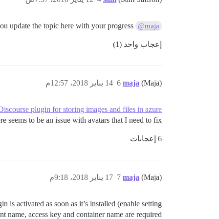
can you update the topic here with your progress?
@maja
إعجاب واحد (1)
(Maja)
maja
6
14 يناير 2018، 12:57م
scourse plugin for storing images and files in azure
ere seems to be an issue with avatars that I need to fix.
6 إعجابات
(Maja)
maja
7
17 يناير 2018، 9:18م
is activated as soon as it’s installed (enable setting
nt name, access key and container name are required.