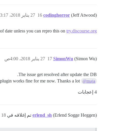
(Jeff Atwood)
codinghorror
16
27 يناير 2018، 3:17ص
 of date unless you can repro this on
try.discourse.org
(Simon Wu)
SimonWu
17
27 يناير 2018، 4:00ص
The issue get resolved after update the DB.
The Azure blob storage plugin works fine for me now. Thanks a lot.
@maja
4 إعجابات
(Erlend Sogge Heggen) تم إغلاقه في
erlend_sh
18