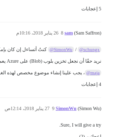
5 إعجابات
(Sam Saffron)
sam
8
26 يناير 2018، 10:16م
/
كنتُ أتساءل إن كان بإمك
@SimonWu
@schungx
نريد حقًا أن نجعل تخزين بلوب (Blob) على Azure يعمل بشكل جيد، وهذه هي المرة الأولى التي نحصل فيها على إضافة
، يجب علينا إنشاء موضوع مخصص لهذه الغا
@maja
4 إعجابات
(Simon Wu)
SimonWu
9
27 يناير 2018، 12:14ص
Sure, I will give a try.
إعجابَين (2)