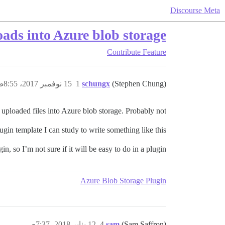
Discourse Meta
oads into Azure blob storage
Contribute
Feature
(Stephen Chung)
schungx
1
15 نوفمبر 2017، 8:55ص
 uploaded files into Azure blob storage. Probably not…
lugin template I can study to write something like this?
, so I’m not sure if it will be easy to do in a plugin.
Azure Blob Storage Plugin
(Sam Saffron)
sam
4
12 يناير 2018، 7:37ص