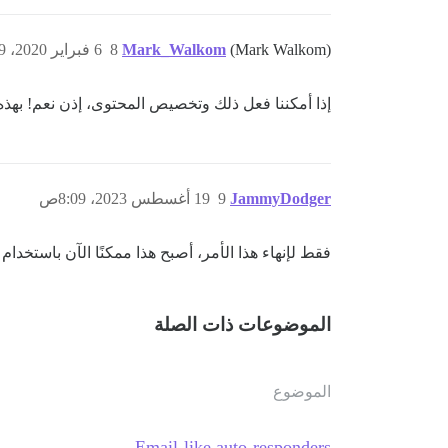
(Mark Walkom)
Mark_Walkom
8
6 فبراير 2020، 8:59م
إذا أمكننا فعل ذلك وتخصيص المحتوى، إذن نعم! بهذه
JammyDodger
9
19 أغسطس 2023، 8:09ص
فقط لإنهاء هذا الأمر، أصبح هذا ممكنًا الآن باستخدام 
الموضوعات ذات الصلة
الموضوع
Email-like auto-responders