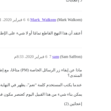
5 إعجابات
(Mark Walkom)
Mark_Walkom
6
6 فبراير 2020، 8:11م
أعتقد أن هذا النهج القاطع تمامًا أو لا شيء على الإط
(Sam Saffron)
sam
7
6 فبراير 2020، 8:33م
ماذا عن إبقاء زر 
المنتدى؟
عندما يكتب المستخدم كلمة “نعم”، يظهر في النهاية واجهة
يمكن بناء شيء من هذا القبيل اليوم كعنصر مكون ف
إعجابَين (2)