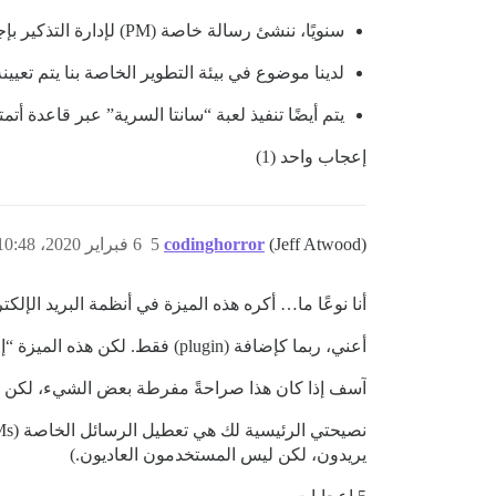
سنويًا، ننشئ رسالة خاصة (PM) لإدارة التذكير بإجراء تقييم للموظف في رسالة خاصة آمنة.
لدينا موضوع في بيئة التطوير الخاصة بنا يتم تعيين
يتم أيضًا تنفيذ لعبة “سانتا السرية” عبر قاعدة أت
إعجاب واحد (1)
(Jeff Atwood)
codinghorror
5
6 فبراير 2020، 10:48ص
أنا نوعًا ما… أكره هذه الميزة في أنظمة البريد الإ
أعني، ربما كإضافة (plugin) فقط. لكن هذه الميزة “إخبار الأشخاص تلقائيًا بأنني استلمت بريدهم الإلكتروني” هي شيء لا أرغب فيه حقًا في نواة Discourse.
آسف إذا كان هذا صراحةً مفرطة بعض الشيء، لكن
يريدون، لكن ليس المستخدمون العاديون.)