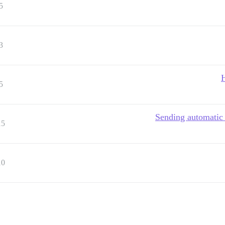
5
3
H
5
Sending automatic r
15
10