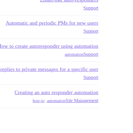
Support
Automatic and periodic PMs for new users
Support
ow to create autoresponder using automation
Support
automation
eplies to private messages for a specific user
Support
Creating an auto responder automation
Site Management
how-to
,
automation