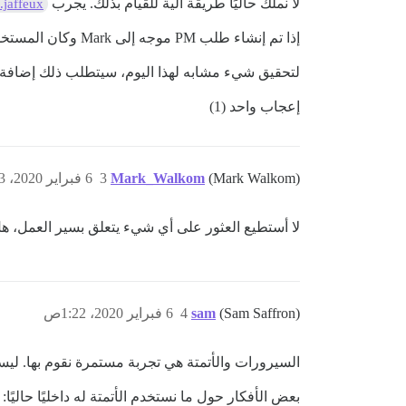
لا نملك حاليًا طريقة آلية للقيام بذلك. يجرب
.jaffeux
إذا تم إنشاء طلب PM موجه إلى Mark وكان المستخدم TL2 أو أقل، فيجب الرد برسالة تلقائية.
لتحقيق شيء مشابه لهذا اليوم، سيتطلب ذلك إضاف
إعجاب واحد (1)
(Mark Walkom)
Mark_Walkom
3
6 فبراير 2020، 1:03ص
لا أستطيع العثور على أي شيء يتعلق بسير العمل، ه
(Sam Saffron)
sam
4
6 فبراير 2020، 1:22ص
السيرورات والأتمتة هي تجربة مستمرة نقوم بها. لي
بعض الأفكار حول ما نستخدم الأتمتة له داخليًا حاليًا: