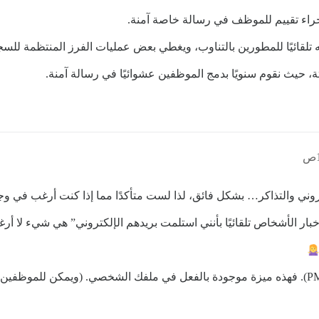
ه تلقائيًا للمطورين بالتناوب، ويغطي بعض عمليات الفرز المنتظمة للسجلا
متة، حيث نقوم سنويًا بدمج الموظفين عشوائيًا في رسالة آمنة.
لكتروني والتذاكر… بشكل فائق، لذا لست متأكدًا مما إذا كنت أرغب في و
نصيحتي الرئيسية لك هي تعطيل الرسائل الخاصة (PMs). فهذه ميزة موجودة بالفعل في ملفك الشخص