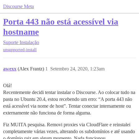
Discourse Meta
Porta 443 não está acessível via
hostname
Suporte
Instalação
unsupported-install
awexx
(Alex Frantz)
1
Setembro 24, 2020, 1:23am
Olá!
Recentemente decidi tentar instalar o Discourse. Ao colocar tudo na
pasta no Ubuntu 20.4, estou recebendo um erro: “A porta 443 não
está acessível via nome de host”. Tentar conectar internamente ou
externamente não funciona de forma alguma.
Fiz MUITA pesquisa. Removi proxies via CloudFlare e reinstalei
completamente várias vezes, alterando os subdomínios e até usando
o domínio raiz em algum momento. Nada funcionou.