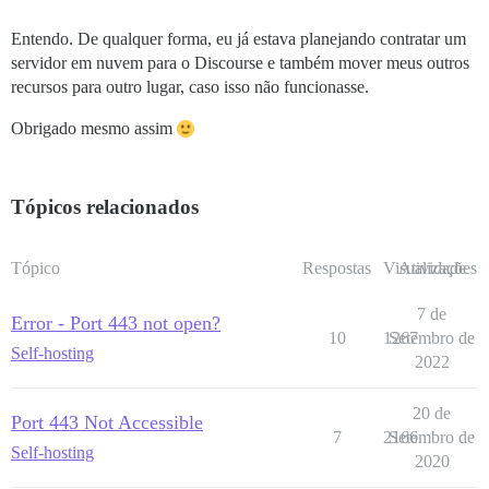
Entendo. De qualquer forma, eu já estava planejando contratar um
servidor em nuvem para o Discourse e também mover meus outros
recursos para outro lugar, caso isso não funcionasse.
Obrigado mesmo assim
Tópicos relacionados
Tópico
Respostas
Visualizações
Atividade
7 de
Error - Port 443 not open?
10
1267
Setembro de
Self-hosting
2022
20 de
Port 443 Not Accessible
7
2166
Setembro de
Self-hosting
2020