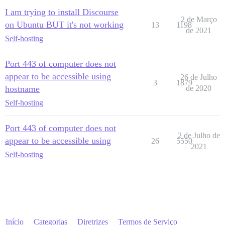
I am trying to install Discourse
2 de Março
on Ubuntu BUT it's not working
13
1198
de 2021
Self-hosting
Port 443 of computer does not
appear to be accessible using
26 de Julho
3
1879
hostname
de 2020
Self-hosting
Port 443 of computer does not
2 de Julho de
appear to be accessible using
26
5550
2021
Self-hosting
Início
Categorias
Diretrizes
Termos de Serviço