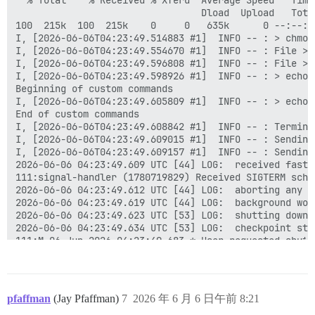
                                 Dload  Upload   Tota
100  215k  100  215k    0     0   635k      0 --:--:-
I, [2026-06-06T04:23:49.514883 #1]  INFO -- : > chmod 
I, [2026-06-06T04:23:49.554670 #1]  INFO -- : File > 
I, [2026-06-06T04:23:49.596808 #1]  INFO -- : File > 
I, [2026-06-06T04:23:49.598926 #1]  INFO -- : > echo 
Beginning of custom commands

I, [2026-06-06T04:23:49.605809 #1]  INFO -- : > echo 
End of custom commands

I, [2026-06-06T04:23:49.608842 #1]  INFO -- : Termina
I, [2026-06-06T04:23:49.609015 #1]  INFO -- : Sending
I, [2026-06-06T04:23:49.609157 #1]  INFO -- : Sending
2026-06-06 04:23:49.609 UTC [44] LOG:  received fast s
111:signal-handler (1780719829) Received SIGTERM sched
2026-06-06 04:23:49.612 UTC [44] LOG:  aborting any ac
2026-06-06 04:23:49.619 UTC [44] LOG:  background wor
2026-06-06 04:23:49.623 UTC [53] LOG:  shutting down

2026-06-06 04:23:49.634 UTC [53] LOG:  checkpoint sta
111:M 06 Jun 2026 04:23:49.683 * User requested shutdo
111:M 06 Jun 2026 04:23:49.683 * Saving the final RDB
111:M 06 Jun 2026 04:23:49.698 * DB saved on disk

111:M 06 Jun 2026 04:23:49.700 # Redis is now ready to
2026-06-06 04:23:49.711 UTC [53] LOG:  checkpoint com
pfaffman
(Jay Pfaffman)
7
2026 年 6 月 6 日午前 8:21