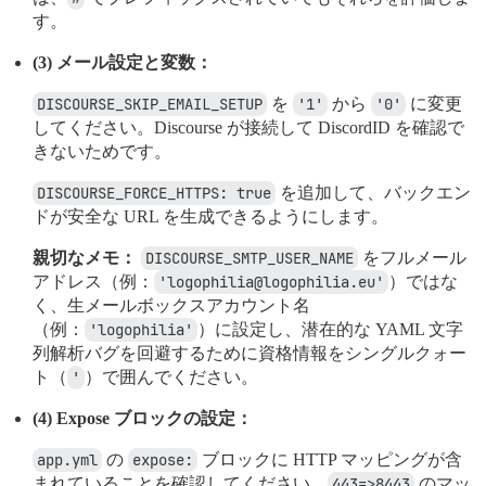
す。
(3) メール設定と変数：
DISCOURSE_SKIP_EMAIL_SETUP
を
'1'
から
'0'
に変更
してください。Discourse が接続して DiscordID を確認で
きないためです。
DISCOURSE_FORCE_HTTPS: true
を追加して、バックエン
ドが安全な URL を生成できるようにします。
親切なメモ：
DISCOURSE_SMTP_USER_NAME
をフルメール
アドレス（例：
'logophilia@logophilia.eu'
）ではな
く、生メールボックスアカウント名
（例：
'logophilia'
）に設定し、潜在的な YAML 文字
列解析バグを回避するために資格情報をシングルクォー
ト（
'
）で囲んでください。
(4) Expose ブロックの設定：
app.yml
の
expose:
ブロックに HTTP マッピングが含
まれていることを確認してください。
443=>8443
のマッ