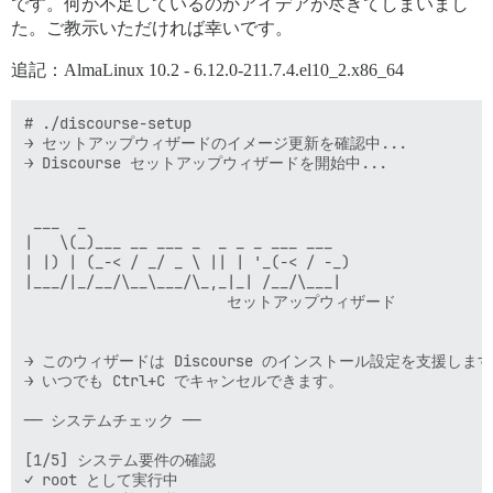
です。何が不足しているのかアイデアが尽きてしまいまし
た。ご教示いただければ幸いです。
追記：AlmaLinux 10.2 - 6.12.0-211.7.4.el10_2.x86_64
# ./discourse-setup  

→ セットアップウィザードのイメージ更新を確認中... 

→ Discourse セットアップウィザードを開始中... 

 ___  _ 

|   \(_)___ __ ___ _  _ _ _ ___ ___ 

| |) | (_-< / _/ _ \ || | '_(-< / -_) 

|___/|_/__/\__\___/\_,_|_| /__/\___| 

                       セットアップウィザード 

→ このウィザードは Discourse のインストール設定を支援します。
→ いつでも Ctrl+C でキャンセルできます。 

── システムチェック ── 

[1/5] システム要件の確認 

✓ root として実行中 
