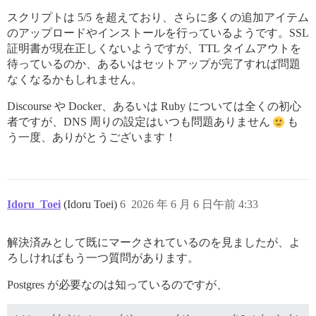
* Request completely sent off 

スクリプトは 5/5 を超えており、さらに多くの追加アイテム
* TLSv1.3 (IN), TLS handshake, Newsession Ticket (4): 
のアップロードやインストールを行っているようです。SSL
* TLSv1.3 (IN), TLS handshake, Newsession Ticket (4): 
証明書が現在正しくないようですが、TTL タイムアウトを
< HTTP/1.1 200 OK 

< Date: Sat, 06 Jun 2026 02:52:36 GMT 

待っているのか、あるいはセットアップが完了すれば問題
< Server: Apache 

なくなるかもしれません。
< Last-Modified: Sat, 06 Jun 2026 01:25:19 GMT 

< ETag: "1325f-6538ba67ff892" 

Discourse や Docker、あるいは Ruby については全くの初心
< Accept-Ranges: bytes 

者ですが、DNS 周りの設定はいつも問題ありません
も
< Content-Length: 78431 

う一度、ありがとうございます！
< Content-Type: text/html; charset=UTF-8 

<  

<!doctype html> 

<html lang="en" data-bs-theme="auto"> 

<head> 

  <title> 

Idoru_Toei
(Idoru Toei)
6
2026 年 6 月 6 日午前 4:33
    metabolism.logophilia.eu &mdash;  Domain welcome 
  <meta charset="utf-8">

……

解決済みとして既にマークされているのを見ましたが、よ
ろしければもう一つ質問があります。
Postgres が必要なのは知っているのですが、