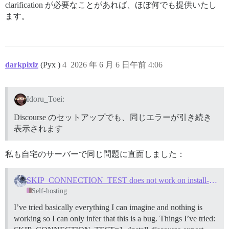
clarification が必要なことがあれば、ほぼ何でも提供いたし
;; OPT PSEUDOSECTION: 

; EDNS: version: 0, flags:; udp: 512 

ます。
;; QUESTION SECTION: 

;metabolism.logophilia.eu.      IN      A 

;; ANSWER SECTION: 

metabolism.logophilia.eu. 300   IN      A       75.119
darkpixlz
(Pyx )
4
2026 年 6 月 6 日午前 4:06
;; Query time: 8 msec 

;; SERVER: 213.136.95.10#53(213.136.95.10) (UDP) 

;; WHEN: Sat Jun 06 04:52:23 CEST 2026 

Idoru_Toei:
;; MSG SIZE  rcvd: 69 

Discourse のセットアップでも、同じエラーが引き続き
[root@logophilia discourse]# curl -v https://metabolis
表示されます
* Host metabolism.logophilia.eu:443 was resolved. 

* IPv6: (none) 

* IPv4: 75.119.134.68 

私も自宅のサーバーで同じ問題に直面しました：
*   Trying 75.119.134.68:443... 

* ALPN: curl offers h2,http/1.1 

SKIP_CONNECTION_TEST does not work on install-discourse script
* TLSv1.3 (OUT), TLS handshake, Client hello (1): 

*  CAfile: /etc/pki/tls/certs/ca-bundle.crt 

Self-hosting
*  CApath: none 

I’ve tried basically everything I can imagine and nothing is
* TLSv1.3 (IN), TLS handshake, Server hello (2): 

* TLSv1.3 (IN), TLS change cipher, Change cipher spec 
working so I can only infer that this is a bug. Things I’ve tried:
* TLSv1.3 (IN), TLS handshake, Encrypted Extensions (8