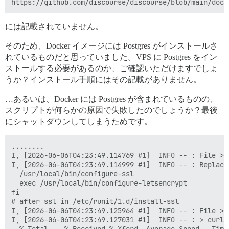
には記載されていません。
そのため、Docker イメージには Postgres がインストールさ
れているものだと思っていました。VPS に Postgres をイン
ストールする必要があるのか、ご確認いただけますでしょ
うか？インストール手順にはその記載がありません。
…あるいは、Docker には Postgres が含まれているものの、
スクリプトが何らかの原因で失敗したのでしょうか？最後
にシャットダウンしてしまうためです。
........

I, [2026-06-06T04:23:49.114769 #1]  INFO -- : File > 
I, [2026-06-06T04:23:49.114999 #1]  INFO -- : Replaci
  /usr/local/bin/configure-ssl

  exec /usr/local/bin/configure-letsencrypt

fi

# after ssl in /etc/runit/1.d/install-ssl

I, [2026-06-06T04:23:49.125964 #1]  INFO -- : File > 
I, [2026-06-06T04:23:49.127031 #1]  INFO -- : > curl 
  % Total    % Received % Xferd  Average Speed   Time