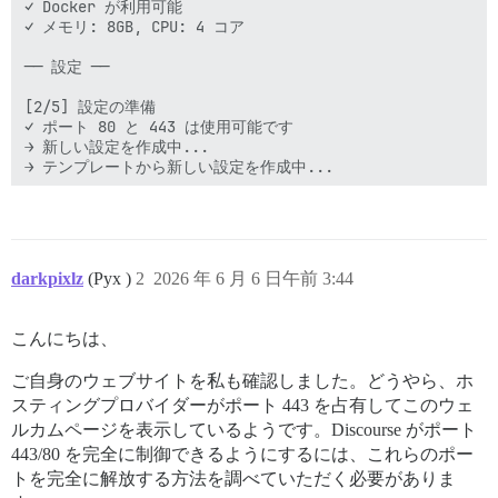
✓ Docker が利用可能 

✓ メモリ: 8GB, CPU: 4 コア 

── 設定 ── 

[2/5] 設定の準備 

✓ ポート 80 と 443 は使用可能です 

→ 新しい設定を作成中... 

→ テンプレートから新しい設定を作成中... 

── サイト設定 ── 

[3/5] サイト詳細の入力 

darkpixlz
(Pyx )
2
2026 年 6 月 6 日午前 3:44
管理者アカウントのメールアドレス？ 

eduard.pech@logophilia.eu▌ 

こんにちは、
Discourse のドメイン名は持っていますか？ 

▸ はい      いいえ 

ご自身のウェブサイトを私も確認しました。どうやら、ホ
スティングプロバイダーがポート 443 を占有してこのウェ
Discourse のホスト名？ 

metabolism.logophilia.eu▌ 

ルカムページを表示しているようです。Discourse がポート
443/80 を完全に制御できるようにするには、これらのポー
メール送信用の SMTP を設定しますか？（SMTP 認証情報が必要） 
トを完全に解放する方法を調べていただく必要がありま
  はい    ▸ いいえ 
