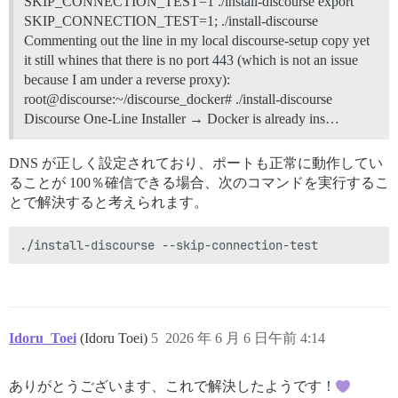
SKIP_CONNECTION_TEST=1 ./install-discourse export
* TLSv1.3 (IN), TLS handshake, Certificate (11): 

SKIP_CONNECTION_TEST=1; ./install-discourse
* TLSv1.3 (IN), TLS handshake, CERT verify (15): 

Commenting out the line in my local discourse-setup copy yet
* TLSv1.3 (IN), TLS handshake, Finished (20): 

it still whines that there is no port 443 (which is not an issue
* TLSv1.3 (OUT), TLS change cipher, Change cipher spec
* TLSv1.3 (OUT), TLS handshake, Finished (20): 

because I am under a reverse proxy):
* SSL connection using TLSv1.3 / TLS_AES_256_GCM_SHA3
root@discourse:~/discourse_docker# ./install-discourse
* ALPN: server accepted http/1.1 

Discourse One-Line Installer → Docker is already ins…
* Server certificate: 

*  subject: CN=metabolism.logophilia.eu 

*  start date: Jun  6 00:26:43 2026 GMT 

DNS が正しく設定されており、ポートも正常に動作してい
*  expire date: Sep  4 00:26:42 2026 GMT 

ることが 100％確信できる場合、次のコマンドを実行するこ
*  subjectAltName: host "metabolism.logophilia.eu" ma
とで解決すると考えられます。
*  issuer: C=US; O=Let's Encrypt; CN=YR2 

*  SSL certificate verify ok. 

*   Certificate level 0: Public key type RSA (2048/11
*   Certificate level 1: Public key type RSA (2048/11
*   Certificate level 2: Public key type RSA (4096/15
*   Certificate level 3: Public key type RSA (4096/15
* Connected to metabolism.logophilia.eu (75.119.134.68
* using HTTP/1.x 

> GET / HTTP/1.1 

Idoru_Toei
(Idoru Toei)
5
2026 年 6 月 6 日午前 4:14
> Host: metabolism.logophilia.eu 

> User-Agent: curl/8.12.1 

> Accept: */* 

ありがとうございます、これで解決したようです！
>  
