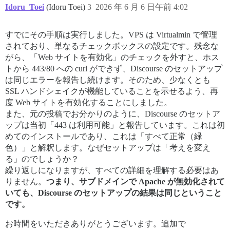
⚠ このコンピュータのポート 443 は、ホスト名: metabolism.l
Idoru_Toei
(Idoru Toei)
3
2026 年 6 月 6 日午前 4:02
⚠ http://metabolism.logophilia.eu（ポート 80）への
これは、metabolism.logophilia.eu が、Discou
すでにその手順は実行しました。VPS は Virtualmin で管理
されており、単なるチェックボックスの設定です。残念な
最初にすべきことは、metabolism.logophilia.eu がこ
がら、「Web サイトを有効化」のチェックを外すと、ホス
通常、これはドメインを購入した場所で設定します。 

トから 443/80 への curl ができず、Discourse のセットアップ
IP アドレスが正しく解決されていると確信できる場合は、ファイア
は同じエラーを報告し続けます。そのため、少なくとも
「open ports YOUR CLOUD SERVICE」でウェブ検索すると役
SSL ハンドシェイクが機能していることを示せるよう、再
度 Web サイトを有効化することにしました。
このツールは最も標準的なインストールのみを対象として設計されていま
また、元の投稿でお分かりのように、Discourse のセットア
    ./launcher rebuild app 

ップは当初「443 は利用可能」と報告しています。これは初
めてのインストールであり、これは「すべて正常（緑
色）」と解釈します。なぜセットアップは「考えを変え
✗ metabolism.logophilia.eu の DNS 検証に失敗しました 

る」のでしょうか？
[root@logophilia discourse]# dig metabolism.logophilia
繰り返しになりますが、すべての詳細を理解する必要はあ
; <<<>>> DiG 9.18.33 <<<>>> metabolism.logophilia.eu 

りません。
つまり、サブドメインで Apache が無効化されて
;; global options: +cmd 

いても、Discourse のセットアップの結果は同じということ
;; 回答を取得しました: 

です。
;; ->>>HEADER<<<- opcode: QUERY, status: NOERROR, id: 
;; flags: qr rd ra; QUERY: 1, ANSWER: 1, AUTHORITY: 0,
お時間をいただきありがとうございます。追加で