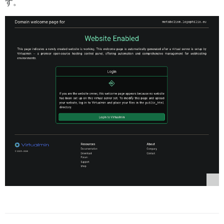
す。
── 設定の確認 ── 

╭────────────────────────────────────────────╮ 

│                                            │ 

│  ホスト名       metabolism.logophilia.eu   │ 

│  管理者メール    eduard.pech@logophilia.eu  │ 

│  SMTP           (未設定)           │ 

│  Let's Encrypt  有効                    │ 

│                                            │ 

╰────────────────────────────────────────────╯ 

これで正しいですか？ 

▸ はい      いいえ 

→ 8GB のメモリと 4 CPU コアを検出しました 

→ db_shared_buffers = 2048MB に設定中 

→ UNICORN_WORKERS = 8 に設定中 

── ネットワーク検証 ── 

[4/5] ドメイン設定の確認 

→ ドメイン名を確認中... 
