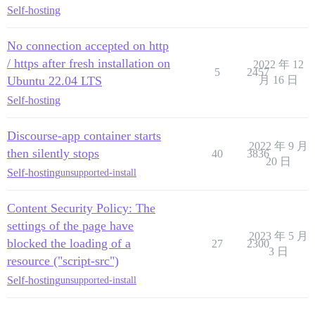
Self-hosting
No connection accepted on http
/ https after fresh installation on
2022 年 12
5
2457
Ubuntu 22.04 LTS
月 16 日
Self-hosting
Discourse-app container starts
2022 年 9 月
then silently stops
40
3836
20 日
Self-hosting
unsupported-install
Content Security Policy: The
settings of the page have
2023 年 5 月
blocked the loading of a
27
2300
3 日
resource ("script-src")
Self-hosting
unsupported-install