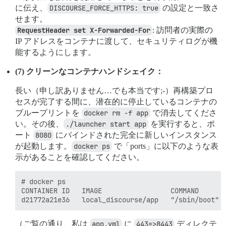
に伝え、
DISCOURSE_FORCE_HTTPS: true
の設定と一致さ
せます。
RequestHeader set X-Forwarded-For
: 訪問者の実際の
IP アドレスをコンテナに渡して、セキュリティログが機
能するようにします。
(7) クリーンなコンテナハンドシェイク：
長い（申し訳ありません…でも本当です;-）再構築プロ
セスが完了する間に、潜在的に停止しているコンテナの
ブループリントを
docker rm -f app
で消去してくださ
い。その後、
./launcher start app
を実行すると、ポ
ート
8080
にバインドされた完全に新しいインスタンス
が起動します。
docker ps
で「ports」に以下のような表
示があることを確認してください。
# docker ps

CONTAINER ID   IMAGE                 COMMAND       
（ご覧の通り、私は
app.yml
に
443=>8443
ディレクテ