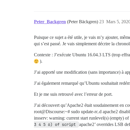
Peter_Backgren
(Peter Bäckgren)
23
Mars 5, 2020
Puisque ce sujet a été utile, je vais m’y ajouter, même
qui s’est passé. Je vais simplement décrire la chron
Contexte : J’exécute Ubuntu 16.04.3 LTS (trop effray
).
J’ai apporté une modification (sans importance) à app
J’ai également remarqué qu’Ubuntu souhaitait redémarr
Et je me suis retrouvé avec l’erreur de port.
J’ai découvert qu’Apache2 était soudainement en cours
root@Discourse:~# sudo update-rc.d apache2 disabl
insserv: warning: current start runlevel(s) (empty) of
3 4 5 6) of script 
apache2’ overrides LSB defa