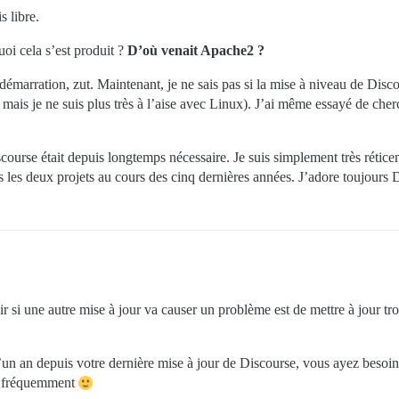
s libre.
oi cela s’est produit ?
D’où venait Apache2 ?
edémarration, zut. Maintenant, je ne sais pas si la mise à niveau de Di
 mais je ne suis plus très à l’aise avec Linux). J’ai même essayé de che
ourse était depuis longtemps nécessaire. Je suis simplement très réticent
 les deux projets au cours des cinq dernières années. J’adore toujour
r si une autre mise à jour va causer un problème est de mettre à jour troi
 d’un an depuis votre dernière mise à jour de Discourse, vous ayez besoi
us fréquemment