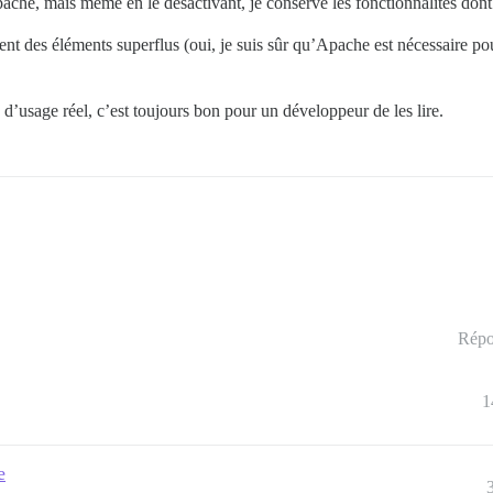
ache, mais même en le désactivant, je conserve les fonctionnalités dont 
utent des éléments superflus (oui, je suis sûr qu’Apache est nécessaire p
d’usage réel, c’est toujours bon pour un développeur de les lire.
Répo
1
e