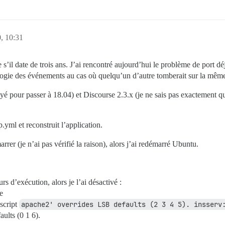
, 10:31
 s’il date de trois ans. J’ai rencontré aujourd’hui le problème de port dé
ologie des événements au cas où quelqu’un d’autre tomberait sur la même
é pour passer à 18.04) et Discourse 2.3.x (je ne sais pas exactement qu
.yml et reconstruit l’application.
er (je n’ai pas vérifié la raison), alors j’ai redémarré Ubuntu.
 d’exécution, alors je l’ai désactivé :
e
 script
apache2' overrides LSB defaults (2 3 4 5). insserv:
ults (0 1 6).