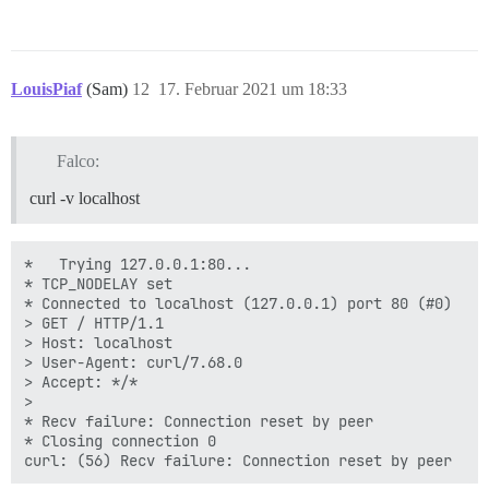
LouisPiaf
(Sam)
12
17. Februar 2021 um 18:33
Falco:
curl -v localhost
*   Trying 127.0.0.1:80...

* TCP_NODELAY set

* Connected to localhost (127.0.0.1) port 80 (#0)

> GET / HTTP/1.1

> Host: localhost

> User-Agent: curl/7.68.0

> Accept: */*

>

* Recv failure: Connection reset by peer

* Closing connection 0
