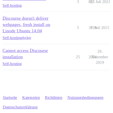
3
815
22. Juli 2021
Self-hosting
Discourse doesn't deliver
webpages, fresh install on
5
3939
7. Juli 2015
Linode Ubuntu 14.04
Self-hosting
docker
Cannot access Discourse
29.
installation
25
2064
Dezember
2019
Self-hosting
Startseite
Kategorien
Richtlinien
Nutzungsbedingungen
Datenschutzerklärung