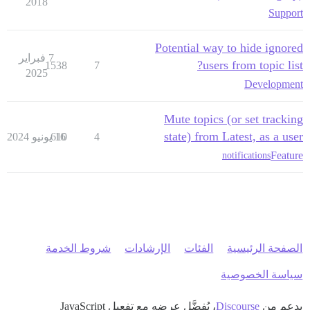
2018
Support
Potential way to hide ignored
7 فبراير
users from topic list?
1538
7
2025
Development
Mute topics (or set tracking
state) from Latest, as a user
4
16 يونيو 2024
610
Feature
notifications
الصفحة الرئيسية
الفئات
الإرشادات
شروط الخدمة
سياسة الخصوصية
بدعم من
Discourse
، يُفضَّل عرضه مع تفعيل JavaScript