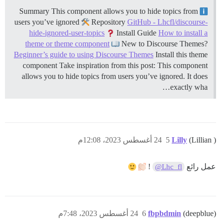
Summary This component allows you to hide topics from
users you’ve ignored
Repository
GitHub - Lhcfl/discourse-
hide-ignored-user-topics
Install Guide
How to install a
theme or theme component
New to Discourse Themes?
Beginner’s guide to using Discourse Themes
Install this theme
component Take inspiration from this post: This component
allows you to hide topics from users you’ve ignored. It does
exactly wha…
(Lillian )
Lilly
5
24 أغسطس 2023، 12:08م
عمل رائع
!
@Lhc_fl
(deepblue)
fbpbdmin
6
24 أغسطس 2023، 7:48م