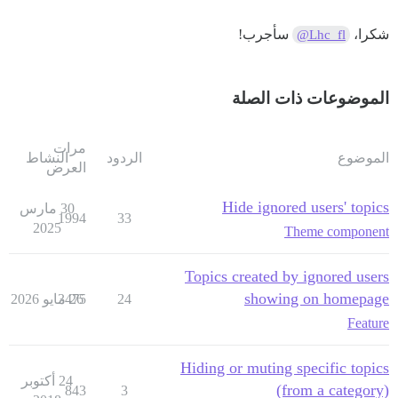
شكرا،
سأجرب!
@Lhc_fl
الموضوعات ذات الصلة
مرات
الموضوع
الردود
النشاط
العرض
Hide ignored users' topics
30 مارس
1994
33
2025
Theme component
Topics created by ignored users
showing on homepage
24
26 مايو 2026
3475
Feature
Hiding or muting specific topics
24 أكتوبر
(from a category)
843
3