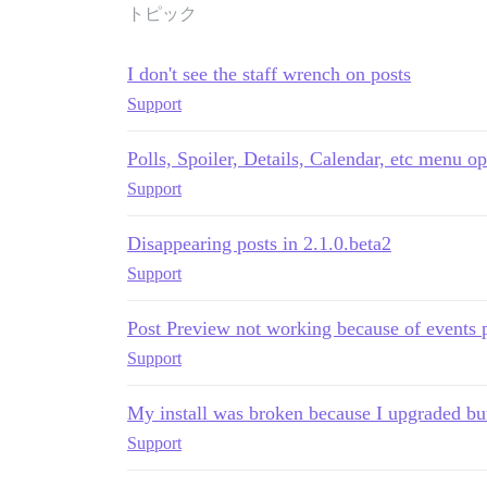
トピック
I don't see the staff wrench on posts
Support
Polls, Spoiler, Details, Calendar, etc menu o
Support
Disappearing posts in 2.1.0.beta2
Support
Post Preview not working because of events 
Support
My install was broken because I upgraded bu
Support