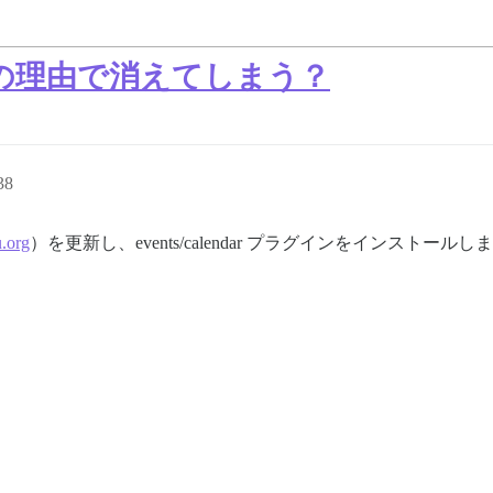
の理由で消えてしまう？
38
.org
）を更新し、events/calendar プラグインをインス