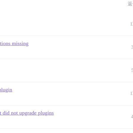
返
1
ptions missing
plugin
1
t did not upgrade plugins