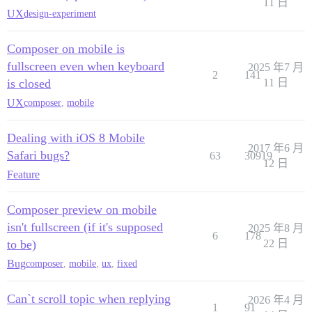
11 日
UX
design-experiment
Composer on mobile is
fullscreen even when keyboard
2025 年7 月
2
141
is closed
11 日
UX
composer
,
mobile
Dealing with iOS 8 Mobile
2017 年6 月
Safari bugs?
63
30919
12 日
Feature
Composer preview on mobile
isn't fullscreen (if it's supposed
2025 年8 月
6
178
to be)
22 日
Bug
composer
,
mobile
,
ux
,
fixed
Can`t scroll topic when replying
2026 年4 月
1
91