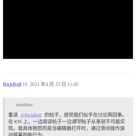
RickRoll
10
2021 年4 月 25 日 11:45
seanblue:
重读
的帖子，感觉我们似乎在讨论两回事。
@RickRoll
在 iOS 上，一边阅读帖子一边
撰写
帖子从来就不可能实
现。我具体抱怨的是当编辑器打开时，通过滑动操作滚
动屏幕的新行为。