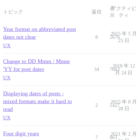
表
アクティビ
トピック
返信
示
ティ
Year format on abbreviated post
2015 年 5 月
dates not clear
8
2676
25 日
UX
Change to DD Mmm / Mmm
2018 年 12
'YY for post dates
34
7663
月 24 日
UX
Displaying dates of posts -
mixed formats make it hard to
2015 年 8 月
2
1427
read
28 日
UX
Four digit years
2021 年 2 月
7
863