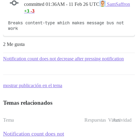
committed
01:36AM - 11 Feb 26 UTC
SamSaffron
+3
-3
Breaks content-type which makes message bus not 
work
2 Me gusta
Notification count does not decrease after pressing notification
mostrar publicación en el tema
Temas relacionados
Tema
Respuestas
Vistas
Actividad
Notification count does not