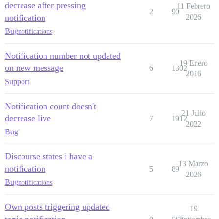
decrease after pressing
11 Febrero
2
90
notification
2026
Bug
notifications
Notification number not updated
19 Enero
on new message
6
1302
2016
Support
Notification count doesn't
21 Julio
decrease live
7
1912
2022
Bug
Discourse states i have a
13 Marzo
notification
5
89
2026
Bug
notifications
Own posts triggering updated
19