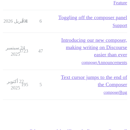
Feature
Toggling off the composer panel
6
4 أبريل 2026
101
Support
Introducing our new composer,
making writing on Discourse
24 سبتمبر
3723
47
2025
easier than ever
Announcements
composer
Text cursor jumps to the end of
22 أكتوبر
the Composer
195
5
2025
Bug
composer