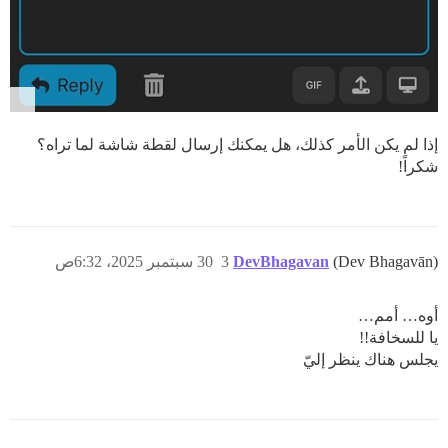
إذا لم يكن الأمر كذلك، هل يمكنك إرسال لقطة شاشة لما تراه؟
شكراً!
(Dev Bhagavān)
DevBhagavan
3
30 سبتمبر 2025، 6:32ص
أوه… أمم…
يا للسخافة!!
يجلس هناك ينظر إليّ