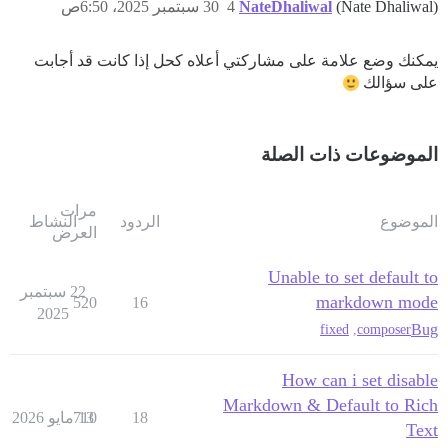
(Nate Dhaliwal)
NateDhaliwal
4
30 سبتمبر 2025، 6:50ص
يمكنك وضع علامة على مشاركتي أعلاه كحل إذا كانت قد أجابت
على سؤالك
الموضوعات ذات الصلة
مرات
الموضوع
الردود
النشاط
العرض
Unable to set default to
22 سبتمبر
markdown mode
520
16
2025
Bug
fixed
,
composer
How can i set disable
Markdown & Default to Rich
18
13 مايو 2026
710
Text