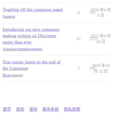
Toggling off the composer panel
2026 年4 月
6
101
4 日
Support
Introducing our new composer,
making writing on Discourse
2025 年9 月
47
3723
easier than ever
24 日
Announcements
composer
Text cursor jumps to the end of
2025 年10
the Composer
5
195
月 22 日
Bug
composer
首页
类别
准则
服务条款
隐私政策