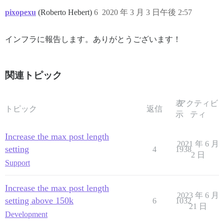
pixopexu
(Roberto Hebert)
6
2020 年 3 月 3 日午後 2:57
インフラに報告します。ありがとうございます！
関連トピック
表
アクティビ
トピック
返信
示
ティ
Increase the max post length
2021 年 6 月
setting
4
1938
2 日
Support
Increase the max post length
2023 年 6 月
setting above 150k
6
1032
21 日
Development