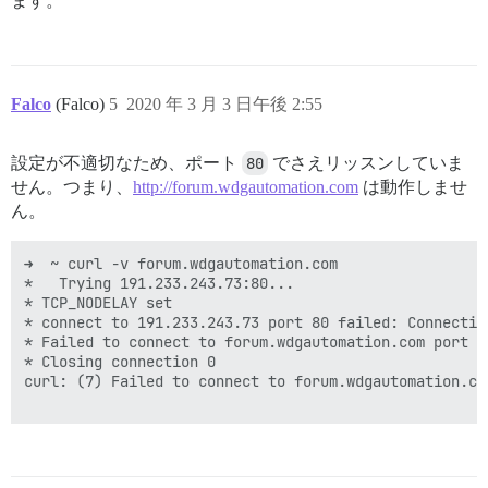
ます。
Falco
(Falco)
5
2020 年 3 月 3 日午後 2:55
設定が不適切なため、ポート
80
でさえリッスンしていま
せん。つまり、
http://forum.wdgautomation.com
は動作しませ
ん。
➜  ~ curl -v forum.wdgautomation.com

*   Trying 191.233.243.73:80...

* TCP_NODELAY set

* connect to 191.233.243.73 port 80 failed: Connection
* Failed to connect to forum.wdgautomation.com port 8
* Closing connection 0

curl: (7) Failed to connect to forum.wdgautomation.co