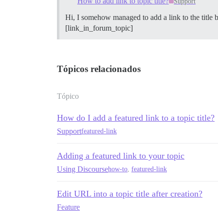
How to add link to topic title?
Support
Hi, I somehow managed to add a link to the title 
[link_in_forum_topic]
Tópicos relacionados
Tópico
How do I add a featured link to a topic title?
Support
featured-link
Adding a featured link to your topic
Using Discourse
how-to
,
featured-link
Edit URL into a topic title after creation?
Feature