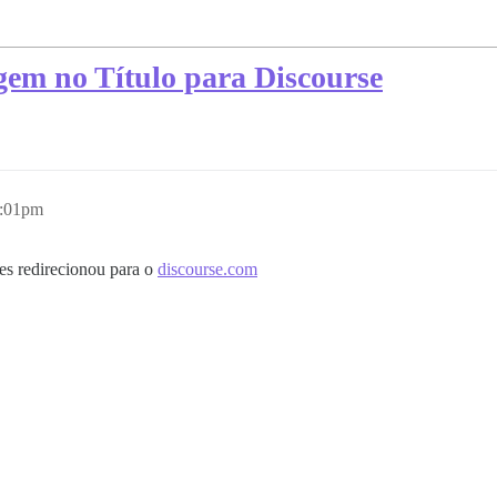
gem no Título para Discourse
5:01pm
les redirecionou para o
discourse.com