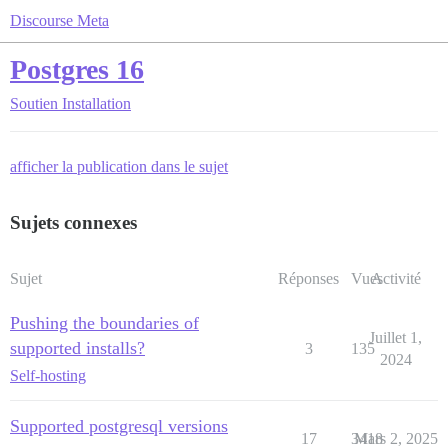
Discourse Meta
Postgres 16
Soutien
Installation
afficher la publication dans le sujet
Sujets connexes
Sujet
Réponses
Vues
Activité
Pushing the boundaries of
Juillet 1,
supported installs?
3
135
2024
Self-hosting
Supported postgresql versions
17
3418
Mars 2, 2025