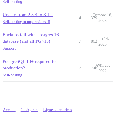
Self-hosting
Update from 2.8.4 to 3.1.1
Octobre 18,
4
379
2023
Self-hosting
unsupported-install
Backups fail with Postgres 16
Juin 14,
database (and all PG>13)
7
862
2025
Support
PostgreSQL 13+ required for
Avril 23,
production?
2
748
2022
Self-hosting
Accueil
Catégories
Lignes directrices